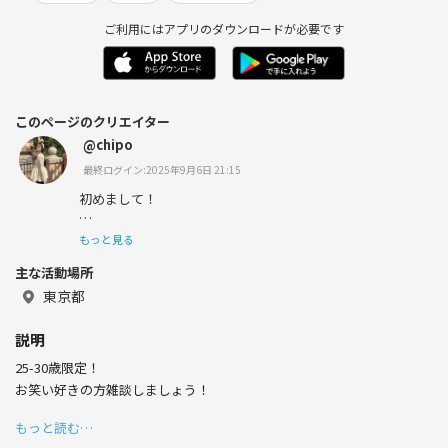
ご利用にはアプリのダウンロードが必要です
このページのクリエイター
@chipo
最終ログイン:2025年9月6日 21:15
初めまして！
職場で年の近い人がおらず、、、
もっと見る
主な活動場所
お友達ができたら嬉しいです！🥟♡
(サシの友達は多いのでグループ仲間作りたい！
東京都
)
説明
25-30歳限定！
お笑い好きの方雑談しましょう！
もっと読む…