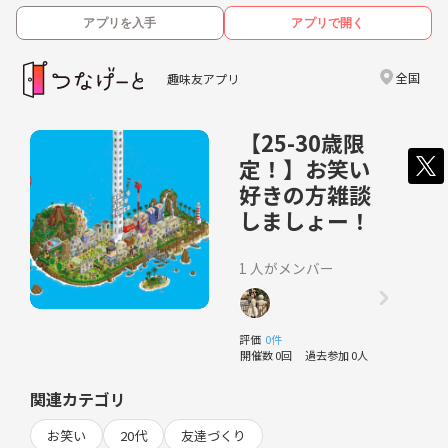
アプリを入手
アプリで開く
全国
趣味友アプリ
【25-30歳限
定！】お笑い
好きの方雑談
しましょー！
1 人がメンバー
評価
0件
開催数 0回
過去参加 0人
関連カテゴリ
お笑い
20代
友達づくり