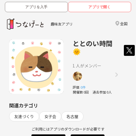
アプリを入手
アプリで開く
全国
趣味友アプリ
ととのい時間
🌞
1 人がメンバー
評価
0件
開催数 0回
過去参加 0人
関連カテゴリ
友達づくり
女子会
名古屋
ご利用にはアプリのダウンロードが必要です