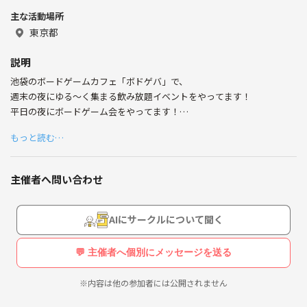
週末の夜に飲み放題付きのゆるっと交流イベントをやって
主な活動場所
ます🍻
東京都
場所はボードゲームカフェですが、
イベントのメインはおしゃべりと友達づくり。
説明
ボドゲも少しありますが、あくまで雰囲気づくりのひとつ
池袋のボードゲームカフェ「ボドゲバ」で、
です🙌
週末の夜にゆる〜く集まる飲み放題イベントをやってます！
人見知りの方も、一人参加の方も、
平日の夜にボードゲーム会をやってます！
気軽に参加してもらえるような空気を大事にしています！
もっと読む…
ちょっと、お酒を飲みながら
「週末ちょっと誰かと話したいな〜」
軽くボードゲームをしたり、おしゃべりしたり。
そんな気分のときに、ふらっと来てもらえたら嬉しいで
「友達つくりたいな〜」って人が、気軽に来れる場所を目指してます！
す！
主催者へ問い合わせ
ボードゲームはガチじゃなくて、初めてでもすぐ遊べるもの中心🎲
人見知りでも楽しめるように、まったり進行していきます◎
AIにサークルについて聞く
年齢層は20歳以上〜30代前半が多め。
💬 主催者へ個別にメッセージを送る
おひとり参加も大歓迎です！
※内容は他の参加者には公開されません
お酒飲んで楽しく世界中のボードゲームで遊びましょ！