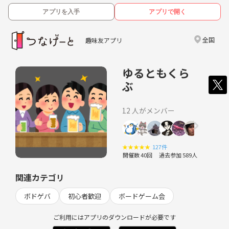
アプリを入手
アプリで開く
全国
趣味友アプリ
ゆるともくら
ぶ
12 人がメンバー
★
★
★
★
★
127件
開催数 40回
過去参加 589人
関連カテゴリ
ボドゲバ
初心者歓迎
ボードゲーム会
ご利用にはアプリのダウンロードが必要です