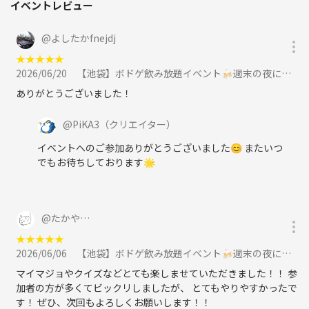
イベントレビュー
まずは気軽に、1回遊びに来てみてください〜🍹
@
よしたかfnejdj
★
★
★
★
★
2026/06/20
【池袋】ボドゲ飲み放題イベント🍻週末の夜に思い出作り✨ 新規大歓迎！！に参加
ありがとうございました！
@
PiKA3
（クリエイター）
イベントへのご参加ありがとうございました😊 またいつ
でもお待ちしております🌟
@
たかや…
★
★
★
★
★
2026/06/06
【池袋】ボドゲ飲み放題イベント🍻週末の夜に思い出作り✨ 新規大歓迎！！に参加
マイマジョやクイズなどとても楽しませていただきました！！ 参
加者の方が多くてビックリしましたが、 とてもやりやすかったで
す！ ぜひ、次回もよろしくお願いします！！