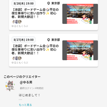
東京都
8/20(木) 19:00
【池袋】ボードゲーム会🎲平日の
夜仕事帰りに思い出作り✨ 初心
者、新規大歓迎！！
ゆるともくらぶ
東京都
8/27(木) 19:00
【池袋】ボードゲーム会🎲平日の
夜仕事帰りに思い出作り✨ 初心
者、新規大歓迎！！
ゆるともくらぶ
このページのクリエイター
@ゆる男
最終ログイン:4時間前
はじめまして！
池袋の「ボドゲバ」というボードゲームカフェを使って、
もっと見る