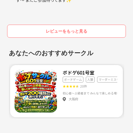
す〜 またご参加待ってます✨
レビューをもっと見る
あなたへのおすすめサークル
ボドゲ601号室
ボードゲーム
人狼
マーダーミステリー
★
★
★
★
★
20件
大阪府