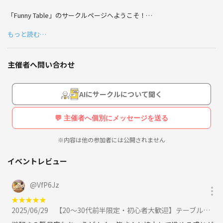
他の好きなものは下に箇条書きしときます！
「Funny Table」のサークルページへようこそ！
一緒のものがあってもなくても仲良くしてくれたら嬉しい
もっと読む…
このサークルは、主催がYouTubeなどの動画で見た、リアル謎解きゲー
です☺️
ムやテーブルトークRPGを楽しんでる様子に憧れて立ち上げたサークル
です！
主催者へ問い合わせ
・コーヒー
・ダーツ
活動は主に、物語の謎を解き明かすような、シナリオつきのゲームをみ
・ポーカー
んなで卓を囲んで楽しもう！というものになっています😎
AIにサークルについて聞く
・漫画
シナリオつきでなくても、頭を捻って遊ぶような面白いボードゲームも
💬 主催者へ個別にメッセージを送る
いろいろ遊べる場にしたいと思っています✨
・アニメ
※内容は他の参加者には公開されません
・ボードゲーム
また、卓を囲んで遊ぶときにはお菓子と飲み物が欠かせません☕️🍰
イベントレビュー
・テレビゲーム
主催は根っからの甘党で、ゲームだけでなく美味しいお菓子やドリンク
を取り扱うお茶会なんかも開いていきたいと考えてます😋
・筋トレ
@
VfP6Jz
★
★
★
★
★
ゲームに馴染みのない方はそちらに期待して参加してくださっても大丈
・バスケ
2025/06/29
【20〜30代前半限定・初心者大歓迎】テーブルを囲んでみんなで謎解きゲーム！「ある友人からの手紙 奇妙な美術館の女」に参加
夫です🙆
・野球