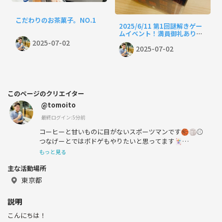
こだわりのお茶菓子。NO.1
2025/6/11 第1回謎解きゲー
ムイベント！満員御礼ありが
とうございました〜
2025-07-02
2025-07-02
このページのクリエイター
@tomoito
最終ログイン:5分前
コーヒーと甘いものに目がないスポーツマンです🏀🏐⚾️
つなげーとではボドゲもやりたいと思ってます🃏
もっと見る
葛飾区出身👍
主な活動場所
東京都
休みが多い仕事になったんで、交友関係広げていきたいと
思ってます👏
説明
こんにちは！