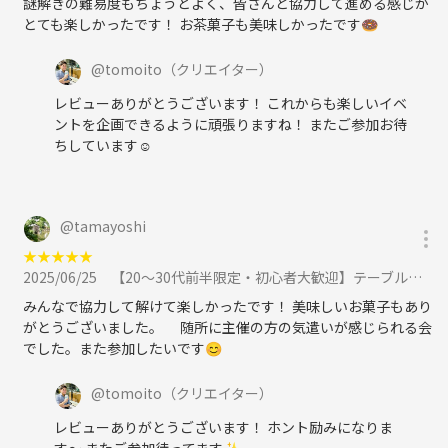
謎解きの難易度もちょうどよく、皆さんと協力して進める感じが
会話して、頭を捻って、時には出し抜き合いながら。笑
とても楽しかったです！ お茶菓子も美味しかったです🍩
・バレーボール
美味しくてテーブルを一緒に作りましょう💪
@
tomoito
（クリエイター）
・登山
レビューありがとうございます！ これからも楽しいイベ
・洋菓子
ントを企画できるように頑張りますね！ またご参加お待
ちしています☺️
・フルーツ
・和菓子
・旅行
@
tamayoshi
★
★
★
★
★
2025/06/25
【20〜30代前半限定・初心者大歓迎】テーブルを囲んでみんなで謎解きゲーム！「ある友人からの手紙 泣き虫なクマより」に参加
みんなで協力して解けて楽しかったです！ 美味しいお菓子もあり
がとうございました。 随所に主催の方の気遣いが感じられる会
でした。また参加したいです😊
@
tomoito
（クリエイター）
レビューありがとうございます！ ホント励みになりま