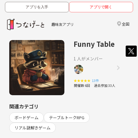
アプリを入手
アプリで開く
全国
趣味友アプリ
Funny Table
1 人がメンバー
★
★
★
★
★
13件
開催数 6回
過去参加 33人
関連カテゴリ
ボードゲーム
テーブルトークRPG
リアル謎解きゲーム