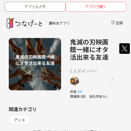
アプリを入手
アプリで開く
全国
趣味友アプリ
鬼滅の刃映画
館一緒にオタ
活出来る友達
1 人がメンバー
評価
0件
開催数 0回
過去参加 0人
関連カテゴリ
アニメ