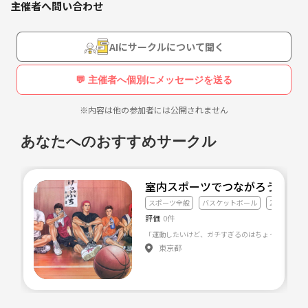
主催者へ問い合わせ
ソフトボール経験者でも可能です！
やったことないけどやってみたい！って方でもレベル別で試合を分けて
行なっているので、大歓迎です！
AIにサークルについて聞く
活動場所は千葉の北西部
💬 主催者へ個別にメッセージを送る
活動日時は主に土曜日の午前中やってます！！
参加費：500円
※内容は他の参加者には公開されません
チームは20代の人ばかりなので、社会人になってから友達をつくりたい
とかも大歓迎です！
あなたへのおすすめサークル
質問等気軽にしてください！！！
応募の際は
室内スポーツでつながろう⛹️‍♂️
お名前
スポーツ全般
バスケットボール
20代友達づ
年齢
評価
0件
スポーツ歴
を教えてください😊
東京都
ぜひよろしくお願いします😊✨