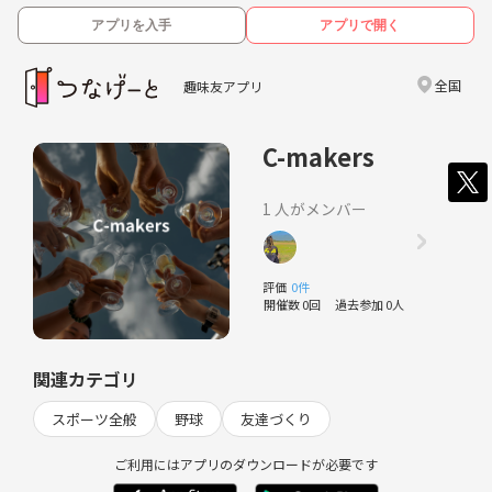
アプリを入手
アプリで開く
全国
趣味友アプリ
C-makers
1 人がメンバー
評価
0件
開催数 0回
過去参加 0人
関連カテゴリ
スポーツ全般
野球
友達づくり
ご利用にはアプリのダウンロードが必要です