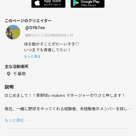
このページのクリエイター
@OYb7vo
最終ログイン:2025年6月30日 1:34
体を動かすことがだーいすき♡
いつまでも青春してたい！
もっと見る
主な活動場所
千葉県
説明
はじめまして！！草野球c-makers マネージャーのりさと申します！
現在、一緒に野球をやってくれる経験者、未経験者のメンバーを探して
います！！⚾️🙌🏻
もっと読む…
もしよかったら単発でも大丈夫なので試合や練習に遊びに来ません
か！?
男子、女子は問いません！