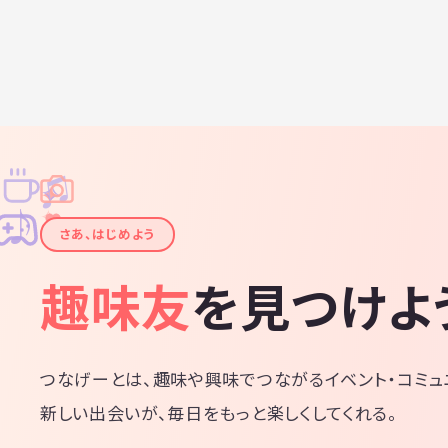
♫
✧
✦
✦
♪
✧
さあ、はじめよう
趣味友
を見つけよ
つなげーとは、趣味や興味でつながるイベント・コミュ
新しい出会いが、毎日をもっと楽しくしてくれる。