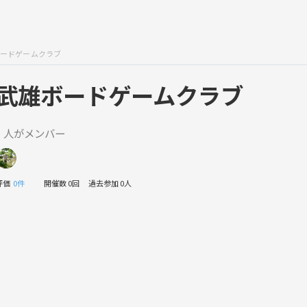
ードゲームクラブ
武雄ボードゲームクラブ
1 人がメンバー
評価
0件
開催数 0回
過去参加 0人