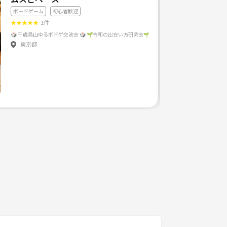
ボードゲーム
初心者歓迎
★
★
★
★
★
1件
白さ提供できる、 そんなサークルにしていきます
東京都