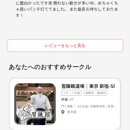
に面白かったです笑 慣れない動きが多い中、めちゃくち
ゃ良いパンチ打ててました。 また是非お待ちしておりま
す！
レビューをもっと見る
あなたへのおすすめサークル
習錬館道場｜東京 新宿-Shurenkandoj
スポーツ全般
格闘技・護身術
評価
0件
東京都