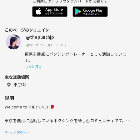
ご利用にはアプリのダウンロードが必要です
このページのクリエイター
@thepunchjp
最終ログイン:3月15日 10:32
東京を拠点にボクシングトレーナーとして活動していま
す。
もっと見る
現在は「THE PUNCH」という国際ボクシングコミュニテ
主な活動場所
ィを運営しており、性別・人種問わずボクシングを通じて
より良いライフスタイルを送れるようサポートしていま
東京都
す。
説明
📍tokyo | ‘95
Welcome to THE PUNCH🥊
東京を拠点に活動しているボクシングを楽しむコミュニティです。
モットーは「FIGHT FOR EVERYONE -誰でも楽しめる格闘技-」。
もっと読む…
メンバーのほとんどが未経験、初心者で構成されており、性別や国籍を