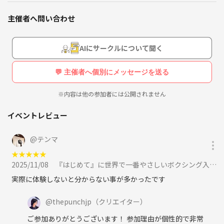
問わず、誰でも気軽に参加できる場を提供しています。
インストラクターは空手の試合で優勝経験を持ち、プロ選手の指導も手
主催者へ問い合わせ
掛けており、丁寧かつ楽しいトレーニングを提供。
少人数制クラスで一人ひとりに合わせたサポートを行い、全員が楽しめ
るコミュニティを目指しています。
AIにサークルについて聞く
💬 主催者へ個別にメッセージを送る
※内容は他の参加者には公開されません
イベントレビュー
@
テンマ
★
★
★
★
★
2025/11/08
『はじめて』に世界で一番やさしいボクシング入門クラス🥊に参加
実際に体験しないと分からない事が多かったです
@
thepunchjp
（クリエイター）
ご参加ありがとうございます！ 参加理由が個性的で非常