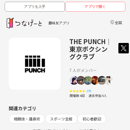
アプリを入手
アプリで開く
全国
趣味友アプリ
THE PUNCH｜
東京ボクシン
グクラブ
7 人がメンバー
★
★
★
★
★
3件
開催数 4回
過去参加 4人
関連カテゴリ
格闘技・護身術
スポーツ全般
初心者歓迎