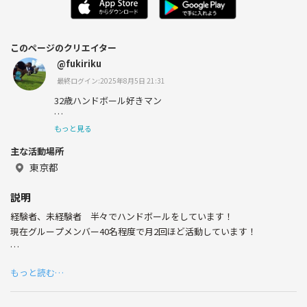
このページのクリエイター
@fukiriku
最終ログイン:2025年8月5日 21:31
32歳ハンドボール好きマン
一緒に運動しましょ
もっと見る
主な活動場所
東京都
説明
経験者、未経験者 半々でハンドボールをしています！
現在グループメンバー40名程度で月2回ほど活動しています！
運動したい人、ハンドボールやりたい人、とにかく体動かしたい人、な
もっと読む…
んでもいいです！
一緒に仲良くハンドボールやりましょう！