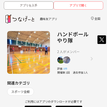
アプリを入手
アプリで開く
全国
趣味友アプリ
ハンドボール
やり隊
2 人がメンバー
評価
0件
開催数 1回
過去参加 1人
関連カテゴリ
スポーツ全般
ご利用にはアプリのダウンロードが必要です