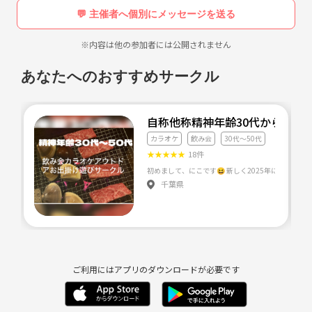
💬 主催者へ個別にメッセージを送る
※内容は他の参加者には公開されません
あなたへのおすすめサークル
自称他称精神年齢30代から50
カラオケ
飲み会
30代〜50代
★
★
★
★
★
18件
千葉県
ご利用にはアプリのダウンロードが必要です