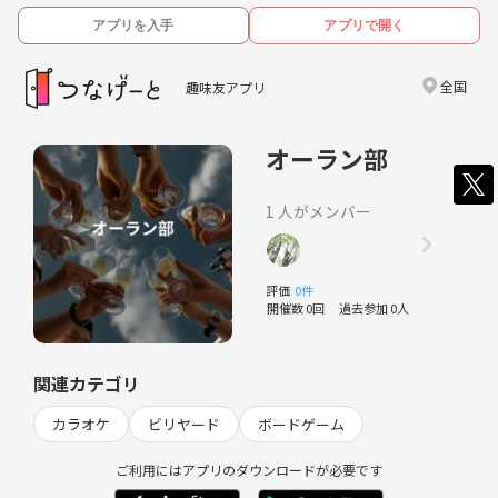
アプリを入手
アプリで開く
全国
趣味友アプリ
オーラン部
1 人がメンバー
評価
0件
開催数 0回
過去参加 0人
関連カテゴリ
カラオケ
ビリヤード
ボードゲーム
ご利用にはアプリのダウンロードが必要です