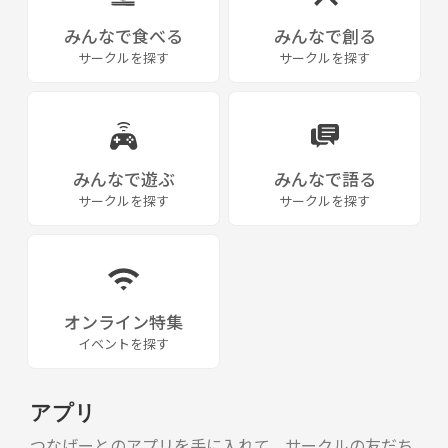
●モラルに反する行動・言動する人
みんなで食べる
みんなで創る
●ドタキャンをして迷惑をかけた人
サークルを探す
サークルを探す
後日参加者から上記の報告があった場合、
以降の参加不可・つなげーとに通告致します。
┈┈┈┈┈┈┈┈┈┈┈┈┈┈┈┈┈┈┈┈
【開催場所】
みんなで遊ぶ
みんなで語る
関西・近畿地方
サークルを探す
サークルを探す
🌟サークル発起人は香川在住ですが、
もっと楽しい人との繋がりを求め、県外へ飛び立ちます‼️笑
┈┈┈┈┈┈┈┈┈┈┈┈┈┈┈┈┈
【日程】
オンライン特集
平日日中・夜
イベントを探す
※不定期開催（イベント情報を参照）
┈┈┈┈┈┈┈┈┈┈┈┈┈┈┈┈┈┈┈┈
アプリ
【参加費用】
実費＋会場費（変動あり）
つなげーとのアプリを手に入れて、サークルの友だち