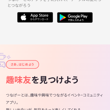
とつながろう
┈┈┈┈┈┈┈┈┈┈┈┈┈┈┈┈┈┈┈┈
【注意点】
・イベント会場での破損は自己責任でお願い致します。
・ケガや感染症は自己責任と致します。
・貴重品は自己管理になります。
・会場内・外でのお客様同士のトラブルや事故、盗難に関しては一切責
任を負いません
・会場が施設だった場合は会場内・外のルールに従って下さい。
・当期の支払い方法は現金のみとさせて頂きます。
✧
✦
┈┈┈┈┈┈┈┈┈┈┈┈┈┈┈┈┈┈┈┈
さあ、はじめよう
暖かく楽しいサークルに皆んなでしていきたいので、
趣味友
を見つけよう
ぜひ、力を貸してください¨̮ よろしくお願いします✨
つなげーとは、趣味や興味でつながるイベント・コミュニティ
アプリ。
新しい出会いが、毎日をもっと楽しくしてくれる。