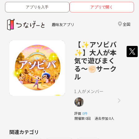
アプリを入手
アプリで開く
全国
趣味友アプリ
【✨アソビバ
✨】大人が本
気で遊びまく
る〜✊🏻サーク
ル
1 人がメンバー
評価
0件
開催数 0回
過去参加 0人
関連カテゴリ