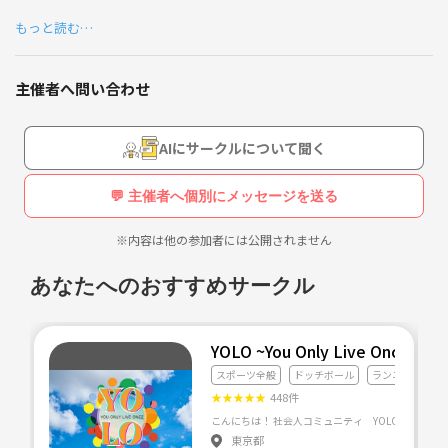
それが『✨アソビバ✨』
もっと読む…
子どもの頃、時間を忘れて夢中で遊んだあの感覚忘れてない？
主催者へ問い合わせ
このコミュニティは、
大人だからこそ、思いっきり楽しんでいい！
AIにサークルについて聞く
無制限に自分を解放して楽しめる「大人の遊び場」です🎪
💬 主催者へ個別にメッセージを送る
体を動かし、仲間と本気で遊び、はっちゃける！
心から楽しむ時間を一緒に取り戻してみない？✨
※内容は他の参加者には公開されません
┈┈┈┈┈┈┈┈┈┈┈┈┈┈┈┈┈┈┈┈
あなたへのおすすめサークル
🌟対象：20代〜40代🌟
YOLO ~You Only Live Once~
【特にこんな方にオススメ！】
スポーツ全般
ドッチボール
ランニング・ジ
・明るい！元気！
★
★
★
★
★
448件
・人と話すのが好き！
・楽しいことが好き！
東京都