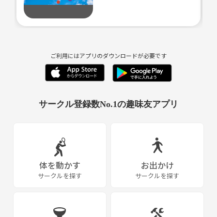
・新しい世界を見るのが好き！
・体を動かすのが好き！
┈┈┈┈┈┈┈┈┈┈┈┈┈┈┈┈┈┈┈┈
【活動内容】
・経験者と初心者に差が出ないスポーツ
ご利用にはアプリのダウンロードが必要です
（例）フラバールバレー
・運動会
・宝探し
・T-シャツにペイント遊び
サークル登録数No.1の趣味友アプリ
・お菓子の家作り対決 など
意見を出し合いながら楽しいアソビをやっていきましょう♩
┈┈┈┈┈┈┈┈┈┈┈┈┈┈┈┈┈┈┈┈
【禁止事項】
体を動かす
お出かけ
誰にでも安心して参加してもらうために、
サークルを探す
サークルを探す
こんな方は立ち入り禁止！
↓
●宗教やビジネスの勧誘活動を目的とした人
●しつこい誘い・相手が不快に思う行為をする人