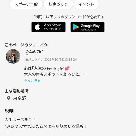
スポーツ全般
友達づくり
イベント
ご利用にはアプリのダウンロードが必要です
このページのクリエイター
@AvV7hE
最終ログイン:2025年10月31日 14:26
心は｢永遠の 𝑷𝒓𝒆𝒕𝒕𝒚 𝒈𝒊𝒓𝒍 💕｣
大人の青春スポットを創るひと。
もっと見る
自分の限界なんてぶっ壊そ‼️
主な活動場所
自由に！欲のままにいこー！
東京都
📍香川
📍人生プロデュース
説明
人生は一度きり！
※目的の無い情報取り・勧誘お断り。
”遊びの天才”だったあの頃を取り戻せる場所！