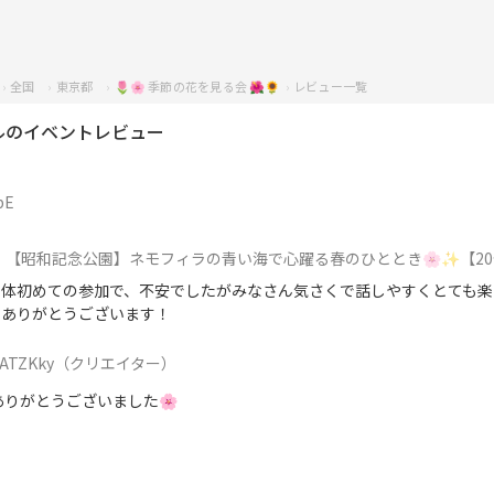
全国
東京都
🌷🌸 季節の花を見る会 🌺🌻
レビュー一覧
ルのイベントレビュー
bE
【昭和記念公園】ネモフィラの青い海で心躍る春のひととき🌸✨【20代30
自体初めての参加で、不安でしたがみなさん気さくで話しやすくとても楽
！ありがとうございます！
ATZKky
（クリエイター）
ありがとうございました🌸