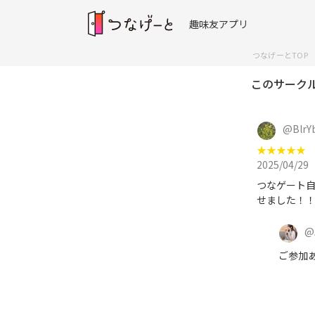
趣味友アプリ
つなげーとTOP
このサーク
@
BlrY
★
★
★
★
★
2025/04/29
つなゲート
せました！
@
ご参加