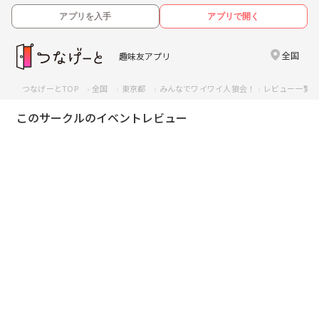
アプリを入手
アプリで開く
全国
趣味友アプリ
つなげーとTOP
全国
東京都
みんなでワイワイ人狼会！
レビュー一覧
このサークルのイベントレビュー