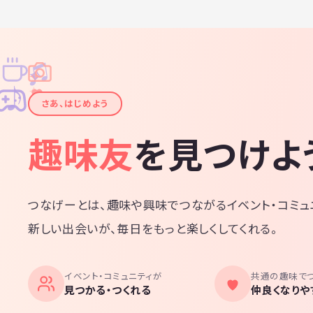
♫
✧
✦
✦
♪
✧
さあ、はじめよう
趣味友
を見つけよ
つなげーとは、趣味や興味でつながるイベント・コミュ
新しい出会いが、毎日をもっと楽しくしてくれる。
イベント・コミュニティが
共通の趣味で
見つかる・つくれる
仲良くなりや