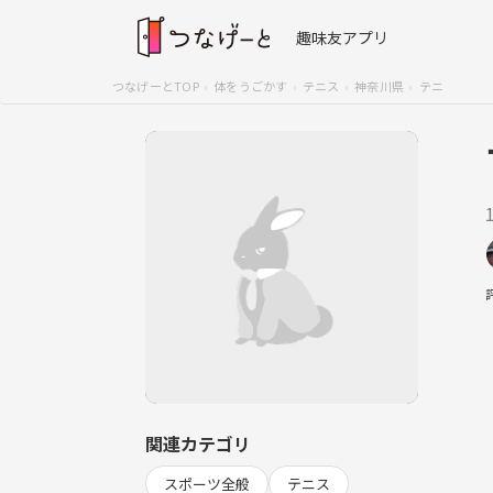
趣味友アプリ
つなげーとTOP
体をうごかす
テニス
神奈川県
テニ
関連カテゴリ
スポーツ全般
テニス