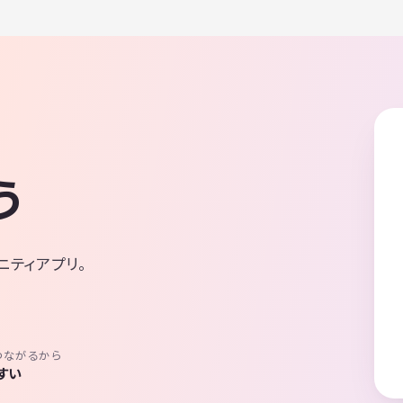
う
ニティアプリ。
つながるから
すい