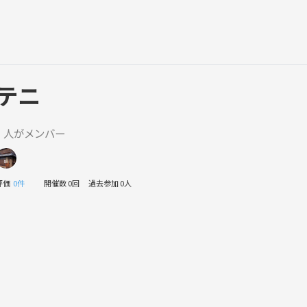
テニ
1 人がメンバー
評価
0件
開催数 0回
過去参加 0人