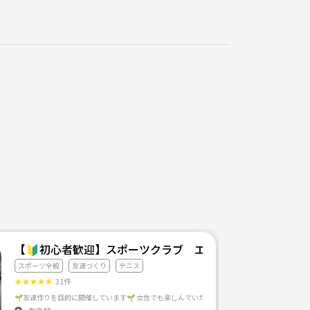
【🔰初心者歓迎】スポーツクラブ エンジョイアブル
スポーツ全般
友達づくり
テニス
★
★
★
★
★
31件
(マッチングし)グループ化することで、 「定期的な運動習慣及び健康的な身体作りの実現を図る」