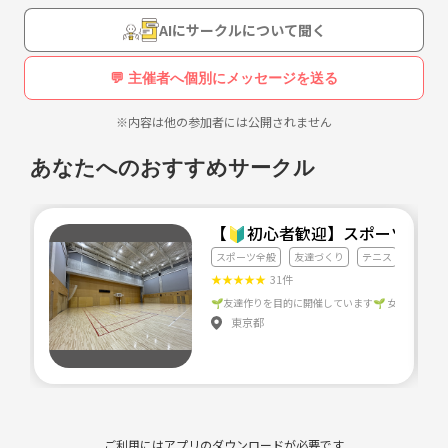
AIにサークルについて聞く
💬 主催者へ個別にメッセージを送る
※内容は他の参加者には公開されません
あなたへのおすすめサークル
【🔰初心者歓迎】スポーツクラ
スポーツ全般
友達づくり
テニス
★
★
★
★
★
31件
東京都
ご利用にはアプリのダウンロードが必要です