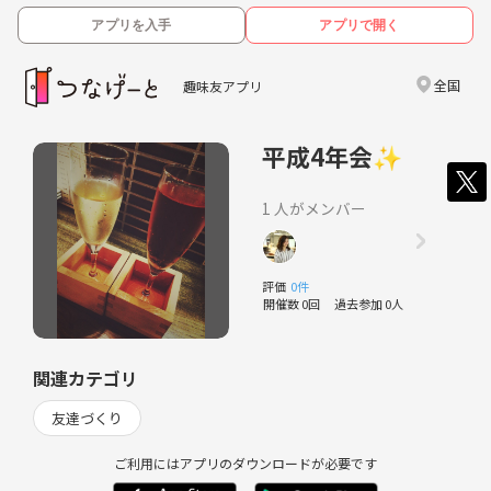
アプリを入手
アプリで開く
全国
趣味友アプリ
平成4年会✨
1 人がメンバー
評価
0件
開催数 0回
過去参加 0人
関連カテゴリ
友達づくり
ご利用にはアプリのダウンロードが必要です