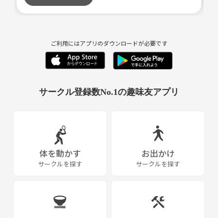
まだまだ、小さい会社では、
この内容見て
ご興味持たれましたら
有りますが、
是非ご参加下さい✨
興味を持ってご覧頂けると光栄です。
一緒に頑張りましょう(*ﾟ▽ﾟ)ﾉ
ご利用にはアプリのダウンロードが必要です
初心者では有りますがよろしくお願い致します(o^^o)
サークル登録数No.1の趣味友アプリ
体を動かす
お出かけ
サークルを探す
サークルを探す