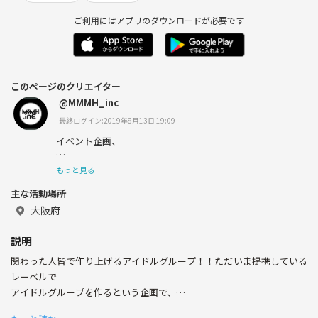
ご利用にはアプリのダウンロードが必要です
このページのクリエイター
@MMMH_inc
最終ログイン:2019年8月13日 19:09
イベント企画、
フォトグラフ撮影、
もっと見る
主な活動場所
アートデザインをしている
大阪府
MMMH.inc(スリーエムホームインク)
説明
の代表取締役社長をしております吉井直弥です(● ˃̶͈̀ロ˂̶͈́)
関わった人皆で作り上げるアイドルグループ！！ただいま提携している
੭ꠥ⁾⁾
レーベルで
アイドルグループを作るという企画で、
現在は上記以外も