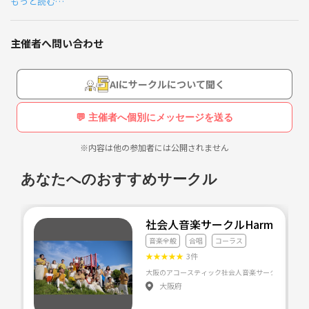
もっと読む…
関わった方皆で(スタッフ、メンバー等々)1から作り上げていこうという
ことで、
関西を拠点に活動する
メンバーを募集しています。
主催者へ問い合わせ
(今回は女性限定に限らせて頂きます)
クリエーターさん
ミュージシャン、
募集に当たり、
AIにサークルについて聞く
特に資格はいりません💦
アイドルを応援する
最低限の常識がある方であるなら
💬 主催者へ個別にメッセージを送る
ドリーマー応援プロジェクトというような
歌が下手でも、ダンスが下手でもOK！！
※内容は他の参加者には公開されません
活動もしていたり、
上手いに越した事はありませんが、
個人、個人の個性を活かしてあげたいと
あなたへのおすすめサークル
大阪市内に、提携してるプロダクションの方や
考えておりますので
その子に合ったポジションを作れる様な
所属の方々がミーティングなんか
環境にしたいとおもっております。
社会人音楽サークルHarmonity
又、
活動の場に出来る様な
音楽全般
合唱
コーラス
応募動機は
★
★
★
★
★
3件
カフェとバーをやろうと企画しております。
新しい事がやりたい！
アイドルしたい！
大阪府
何でも構いませんので、