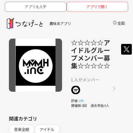
アプリを入手
アプリで開く
全国
趣味友アプリ
☆☆☆☆☆ア
イドルグルー
プメンバー募
集☆☆☆☆☆
1 人がメンバー
評価
0件
開催数 0回
過去参加 0人
関連カテゴリ
音楽全般
アイドル