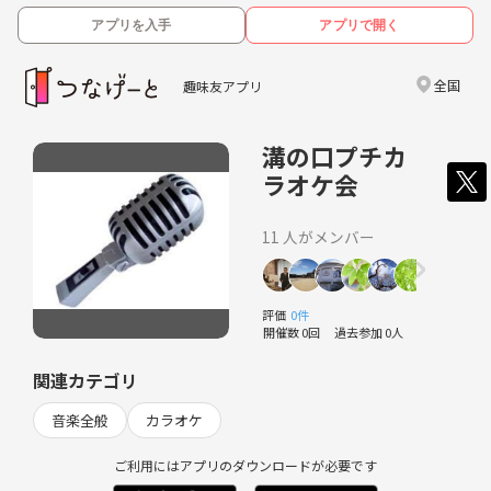
アプリを入手
アプリで開く
全国
趣味友アプリ
溝の口プチカ
ラオケ会
11 人がメンバー
評価
0件
開催数 0回
過去参加 0人
関連カテゴリ
音楽全般
カラオケ
ご利用にはアプリのダウンロードが必要です