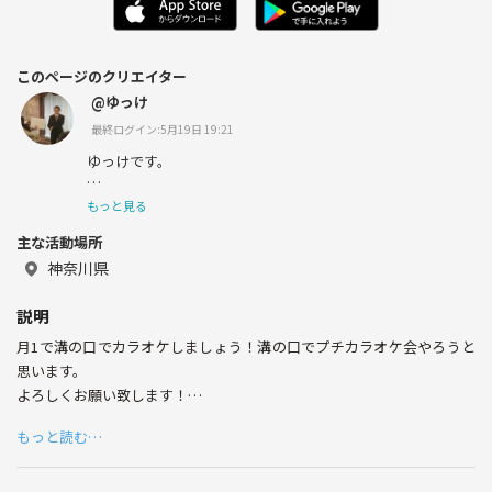
このページのクリエイター
@ゆっけ
最終ログイン:5月19日 19:21
ゆっけです。
43歳、妻と娘1人ひっそりと暮らしております。
もっと見る
主な活動場所
ITエンジニアとして日々精進、他のために何が出来るか至
らない自分と向き合いながら一生懸命生きています。1日1
神奈川県
日を大事に真剣に生きたいです。
説明
趣味はカラオケ、作曲(SUNO AI)、90代を基に幅広く歌い
月1で溝の口でカラオケしましょう！溝の口でプチカラオケ会やろうと
ます。割とV系が多めです。
思います。
あとは減量とかダイエット、色々独自に研究してたりしま
よろしくお願い致します！
す。あとカフェ巡りかな。
もっと読む…
・少人数で好きな歌を歌って練習できます。
・自分の好きな歌を練習したい、披露したい
・20、30代の方