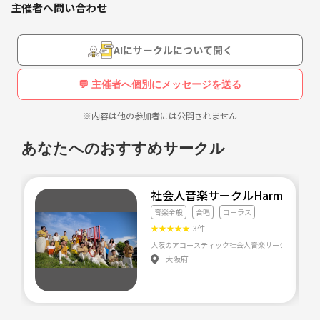
カラオケ、音楽鑑賞、減量とかダイエットに興味ある人、
主催者へ問い合わせ
※40代以降の方で20、30代の音楽がわかる方であれば参加可能です。ま
あと私に興味がある方は友達になりましょう。
ずは御一報下さい。
ご縁は一生もの。
・音楽ジャンル不問
AIにサークルについて聞く
・場所は田園都市線 溝の口駅、南武線 武蔵溝ノ口駅付近のカラオケボ
ックス
💬 主催者へ個別にメッセージを送る
・2～5人予定。
・料金はカラオケ代のみ
※内容は他の参加者には公開されません
このカラオケ会は、
あなたへのおすすめサークル
カラオケを通して、好きなアーティスト、バンドの紹介しあって自分の
知らない音楽をシェアしましょう！
なので周りに合わせる必要はなく、自分の好きな歌を歌うことでみんな
社会人音楽サークルHarmonity
にシェアすることが目的です。
音楽全般
合唱
コーラス
また歌の練習で活用頂いても構いません。
★
★
★
★
★
3件
みんなで音楽を楽しみましょう！
大阪府
また可能な方は終了後近くのカフェでお茶したいと思いますのでそちら
もよろしくお願い致します。
それでは参加お待ちしてます。