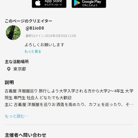
このページのクリエイター
@B1ioD8
最終ログイン:2018年3月30日 12:08
よろしくお願いします
もっと見る
主な活動場所
東京都
説明
古着屋 洋服屋巡り 旅行しよう大学入学される方から大学2〜4年生 大学
院生 専門生 社会人 どなたでも大歓迎
主に 古着屋 洋服屋を巡りお洒落を高めたり、カフェを巡ったり、そう
いう場で映える写真を撮ったり、遠出 旅行に行ったり、、様々な場所に
もっと読む…
訪れる予定です。気軽に応募してお待ちしております。
主催者へ問い合わせ