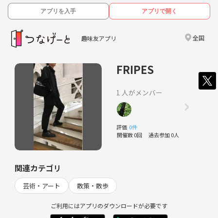
アプリを入手
アプリで開く
全国
趣味友アプリ
FRIPES
1 人がメンバー
評価
0件
開催数 0回
過去参加 0人
関連カテゴリ
芸術・アート
散策・散歩
ご利用にはアプリのダウンロードが必要です