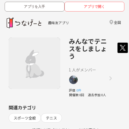
アプリを入手
アプリで開く
全国
趣味友アプリ
みんなでテニ
スをしましょ
う
1 人がメンバー
評価
0件
開催数 0回
過去参加 0人
関連カテゴリ
スポーツ全般
テニス