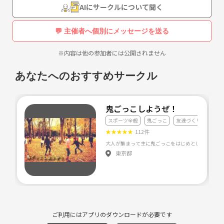
AIにサークルについて聞く
💬 主催者へ個別にメッセージを送る
※内容は他の参加者には公開されません
あなたへのおすすめサークル
鬼ごっこしようぜ！
スポーツ全般
鬼ごっこ
友達づくり
★
★
★
★
★
112件
東京都
ご利用にはアプリのダウンロードが必要です