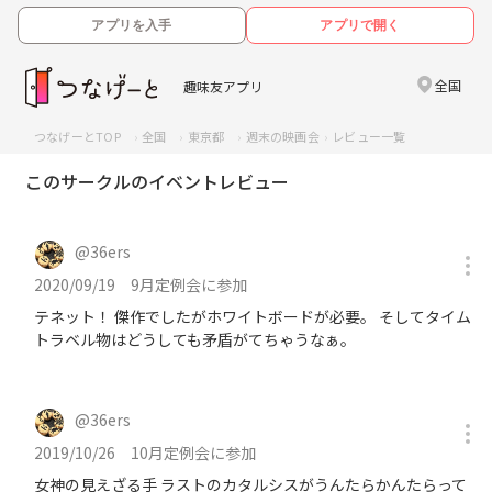
アプリを入手
アプリで開く
全国
趣味友アプリ
つなげーとTOP
全国
東京都
週末の映画会
レビュー一覧
このサークルのイベントレビュー
@
36ers
2020/09/19
9月定例会に参加
テネット！ 傑作でしたがホワイトボードが必要。 そしてタイム
トラベル物はどうしても矛盾がてちゃうなぁ。
@
36ers
2019/10/26
10月定例会に参加
女神の見えざる手 ラストのカタルシスがうんたらかんたらって