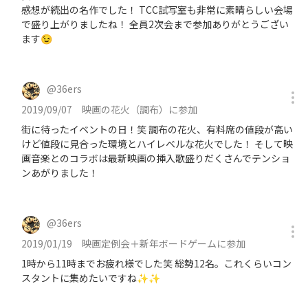
感想が続出の名作でした！ TCC試写室も非常に素晴らしい会場
で盛り上がりましたね！ 全員2次会まで参加ありがとうござい
ます😉
@
36ers
2019/09/07
映画の花火（調布）に参加
街に待ったイベントの日！笑 調布の花火、有料席の値段が高い
けど値段に見合った環境とハイレベルな花火でした！ そして映
画音楽とのコラボは最新映画の挿入歌盛りだくさんでテンショ
ンあがりました！
@
36ers
2019/01/19
映画定例会＋新年ボードゲームに参加
1時から11時までお疲れ様でした笑 総勢12名。これくらいコン
スタントに集めたいですね✨✨