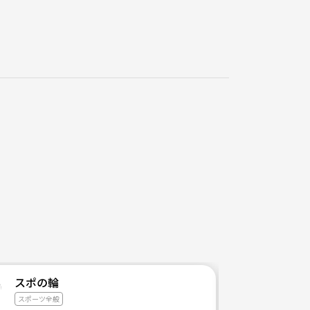
所の価値を高める為に色々と工夫しようと考えていま
の仲間と遊ぶ機会が減ったり、友達が結婚したことで
だまだ楽しみたい、もっとワクワクする事がしたい、
スポの輪
スポーツ全般