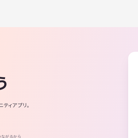
う
ニティアプリ。
つながるから