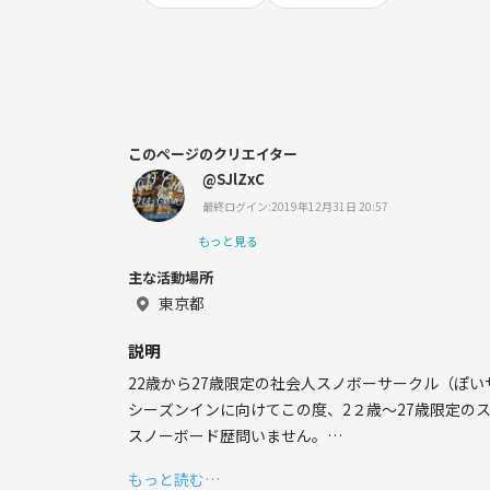
このページのクリエイター
@SJlZxC
最終ログイン:2019年12月31日 20:57
もっと見る
主な活動場所
東京都
説明
22歳から27歳限定の社会人スノボーサークル（ぽ
シーズンインに向けてこの度、2２歳～27歳限定の
スノーボード歴問いません。
土日祝日休みの社会人の方で狭山のオープンの11
もっと読む…
オフでは、みんなでオフトレしたり、マリンスポー