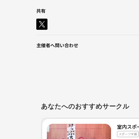
共有
MUTEではスノーボードを楽しむことやスキルの
す。例えば、地方から上京しているメンバーも多く
中々会えなくなったりと、まだまだ遊びたいけど遊
大人でも夢を持って行動していきたい！
・気軽にスノーボードや遊びに付き合ってくれる場
主催者へ問い合わせ
・大人になってから知り合った人で一生付き合える
そんな想いに応えられる場所をゆきんこを通じて提
また、ゆきんこでは一団体の定員を2０人とし、そ
・人数が多すぎれば誰が誰だかわからず、シーズン
あなたへのおすすめサークル
・人の入れ替わりが多ければ毎回気を使ったりする
室内スポー
・逆に人が少なすぎればマンネリもするし良い出会
スポーツ全般