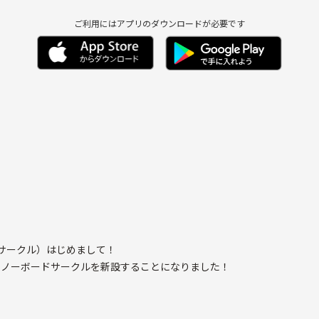
ご利用にはアプリのダウンロードが必要です
いサークル）はじめまして！
スノーボードサークルを新設することになりました！
月ごろから、ゴールデンウィークの５月ごろまで主にオンシーズンとして
ツや花火大会、キャンプや夏っぽいこともしたいですね。