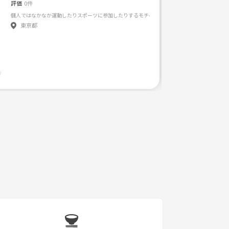
評価
0件
個人ではなかなか運動したりスポーツに参加したりするモチベーションが湧きづらい中、 同じ
東京都