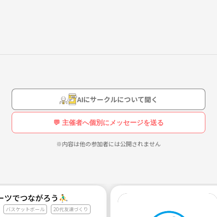
向上にももちろん大切ですが、それと同じくらいコミュニティーとして場
、関東に友達が少ない方や、大人になるにつれて仕事の関係で今まで
ぶ仲間や場所が無いと悩んでいる大人が多くいることを知りました。ま
所が欲しい！
仲間が欲しい！
AIにサークルについて聞く
供できればと考えています。
💬 主催者へ個別にメッセージを送る
のメンバーの関係性が深くなるように工夫しています。
※内容は他の参加者には公開されません
に何回も行けるわけではないので仲良くなれない。
のが面倒くさい。
ツでつながろう⛹️‍♂️
いも生まれづらい。
バスケットボール
20代友達づくり