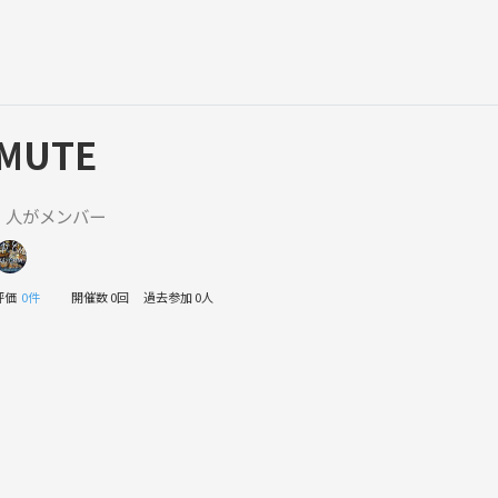
MUTE
1 人がメンバー
評価
0件
開催数 0回
過去参加 0人