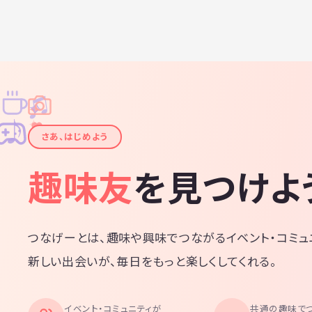
♫
✧
✦
✦
♪
✧
さあ、はじめよう
趣味友
を見つけよ
つなげーとは、趣味や興味でつながるイベント・コミュ
新しい出会いが、毎日をもっと楽しくしてくれる。
イベント・コミュニティが
共通の趣味で