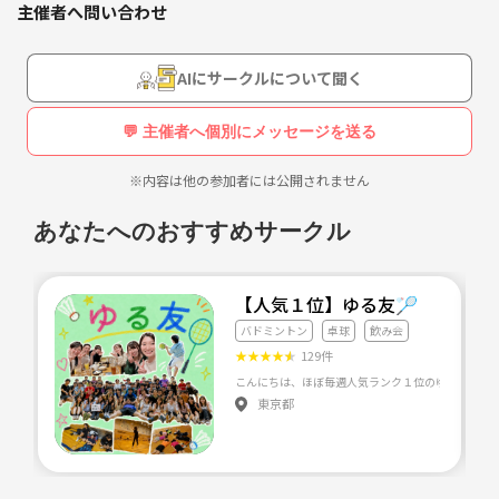
主催者へ問い合わせ
女の子も多いので、女性の方でも安心して来ていただけます☺️
場所は福岡市内の体育館。参加費は借りる体育館によって違いますが30
AIにサークルについて聞く
0円~500円ほど。ラケットと羽根はこちらで何本か準備してあります😄
💬 主催者へ個別にメッセージを送る
｢最近運動不足……｣
※内容は他の参加者には公開されません
｢楽しくバドミントンしたい！🤩｣
あなたへのおすすめサークル
｢社会人になって会社と家の往復だけ😭｣
なんて方々もぜひ😁👍
【人気１位】ゆる友🏸
一緒に楽しくバドミントンしてみましょう！
バドミントン
卓球
飲み会
また、「楽しく」をモットーにしているので新規の方には何回か遊びに
★
★
★
★
★
129件
来て頂いてる方から積極的に声をかけてもらえるように言っています
😁
東京都
体育館を借りられないときもあるので、他のスポーツ企画や交流も兼ね
て一緒に飲みなども後々企画してます😊