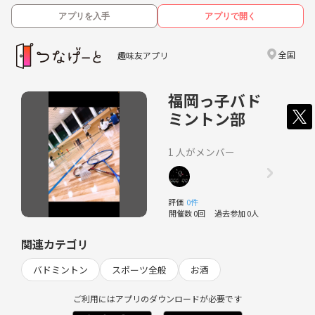
アプリを入手
アプリで開く
全国
趣味友アプリ
福岡っ子バド
ミントン部
1 人がメンバー
評価
0件
開催数 0回
過去参加 0人
関連カテゴリ
バドミントン
スポーツ全般
お酒
ご利用にはアプリのダウンロードが必要です