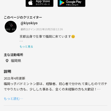
このページのクリエイター
@kiyokiyo
最終ログイン:2021年10月25日 12:26
京都出身で仕事で福岡に来ています😊
僕自身、福岡に来た初めの頃は知り合い0で、もちろん友
もっと見る
達も0ですごく苦労しました😂
主な活動場所
僕自身がそうだったからこそ、色んな方がスポーツを通し
福岡県
て、繋がれたらと思っています✨✨
説明
2021年4月更新
福岡っ子バドミントン部は、経験者、初心者で分かれて楽しむのでガチ
でやりたい方も、少しした事ある、全くの未経験の方も大歓迎！
もっと読む…
ガチでやりたい方は経験者同士の試合、初心者の方は必要があれば経験
者が指導してくれます😊