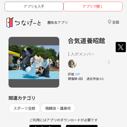
アプリを入手
アプリで開く
全国
趣味友アプリ
合気道養昭館
1 人がメンバー
評価
0件
開催数 0回
過去参加 0人
関連カテゴリ
スポーツ全般
格闘技・護身術
ご利用にはアプリのダウンロードが必要です