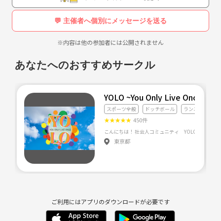
☺
💬 主催者へ個別にメッセージを送る
一人にならないか不安…という方！
合気道は基本的に2人で組んで稽古をしていますので、すぐに仲良くな
※内容は他の参加者には公開されません
れますよ(^^
大人子ども・女性男性稽古生は様々です！
あなたへのおすすめサークル
いままであったことのない業種や年齢の方に会えるチャンスでもありま
す◎
YOLO ~You Only Live Once~
★参加方法
スポーツ全般
ドッチボール
ランニング・ジ
《メールアドレス削除》 までお気軽にどうぞ！
★
★
★
★
★
450件
★体験・見学無料です。
東京都
★入会後は月 大人3500円 子供3000円です。
★道着をお持ちの方はそのまま使っていただけます（中古格安道着有）
★道着は白抜き道着なので綺麗です
ご利用にはアプリのダウンロードが必要です