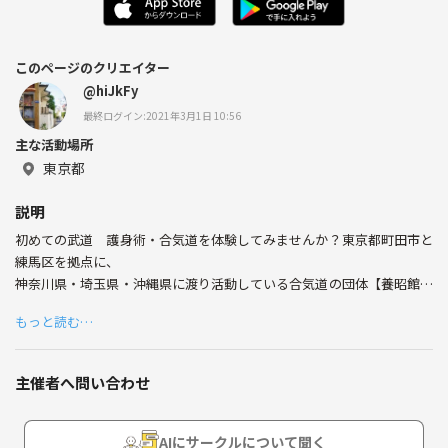
このページのクリエイター
@hiJkFy
最終ログイン:2021年3月1日 10:56
主な活動場所
東京都
説明
初めての武道 護身術・合気道を体験してみませんか？東京都町田市と
練馬区を拠点に、
神奈川県・埼玉県・沖縄県に渡り活動している合気道の団体【養昭館】
といいます。
もっと読む…
合気道8段の館長の元日々稽古をしています
毎年元旦には靖國神社にて奉納演武をおこなっております。
主催者へ問い合わせ
稽古生ならどなたでも参加可能です
また、毎年相模原市と町田市の小学校の夏休み体験教室に『合氣道と護
身術』という講座を開講して毎年たくさんのこどもたちに教えています
AIにサークルについて聞く