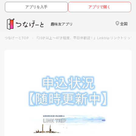
アプリを入手
アプリで開く
全国
趣味友アプリ
つなげーとTOP
『20才以上～47才程度、平日休歓迎！』Linktrip リンクトリ