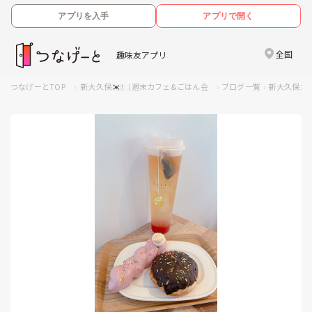
アプリを入手
アプリで開く
全国
趣味友アプリ
つなげーとTOP
新大久保🇰🇷🍽️週末カフェ&ごはん会
ブログ一覧
新大久保カ