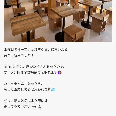
土曜日のオープン５分前くらいに着いたら
待ち５組目でした！
B1.1F.2F？と、席がたくさんあったので、
オープン時は全然余裕で席取れます🙆‍♀️
カフェタイムになったら、
もっと混雑してると思われます💦
ぜひ、新大久保に来た際には
寄ってみて下さい〜\(◡̈)/