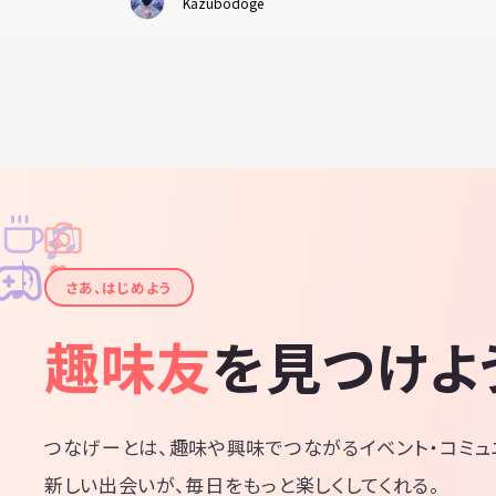
Kazubodoge
♫
✧
✦
✦
♪
✧
さあ、はじめよう
趣味友
を見つけよ
つなげーとは、趣味や興味でつながるイベント・コミュ
新しい出会いが、毎日をもっと楽しくしてくれる。