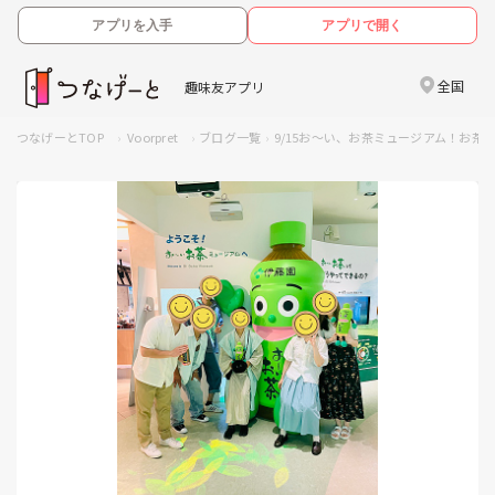
アプリを入手
アプリで開く
全国
趣味友アプリ
つなげーとTOP
Voorpret
ブログ一覧
9/15お〜い、お茶ミュージアム！お茶