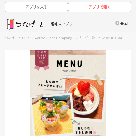
アプリを入手
アプリで開く
全国
趣味友アプリ
つなげーとTOP
Active Green Company
ブログ一覧
やなかGirls Bar