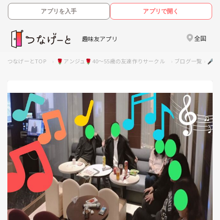
アプリを入手
アプリで開く
全国
趣味友アプリ
つなげーとTOP
🌹アンジュ🌹40～55歳の友達作りサークル
ブログ一覧
🎤