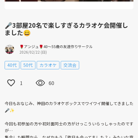
🎤3部屋20名で楽しすぎるカラオケ会開催し
ました😄
🌹アンジュ🌹40～55歳の友達作りサークル
2026/02/22 (日)
40代
50代
カラオケ
交流会
1
60
今日もおなじみ、神田のカラオケボックスでワイワイ開催してきました
🎤✨
今回も初参加の方や初対面同士の方がけっこういらっしゃったのです
が…
集合した瞬間から、なぜかもう「昨日も会ってました？」みたいな空