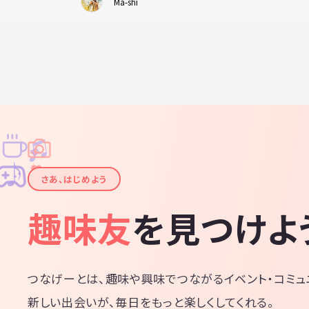
Ma-shi
♫
✧
✦
✦
♪
✧
さあ、はじめよう
趣味友
を見つけよ
つなげーとは、趣味や興味でつながるイベント・コミュ
新しい出会いが、毎日をもっと楽しくしてくれる。