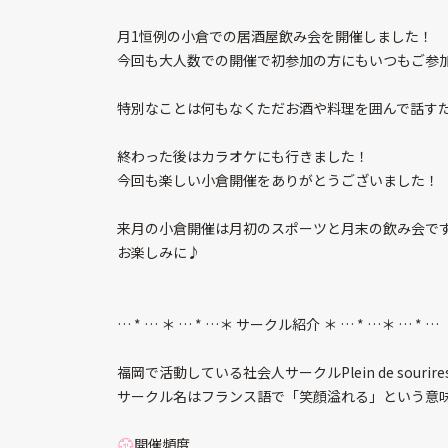
月1恒例の小倉での居酒屋飲み会を開催しました！
今回も大人数での開催で初参加の方にもいつもご参加
特別なことは何もなくただお酒や料理を囲んで話すだ
終わった後はカラオケにも行きました！
今回も楽しい小倉開催をありがとうございました！
来月の小倉開催は月初のスポーツと月末の飲み会です
お楽しみに♪
… * … ＊ … * …＊ サークル紹介 ＊ … * …＊ … * …
福岡で活動している社会人サークルPlein de sour
サークル名はフランス語で「笑顔溢れる」という意味
💮開催頻度