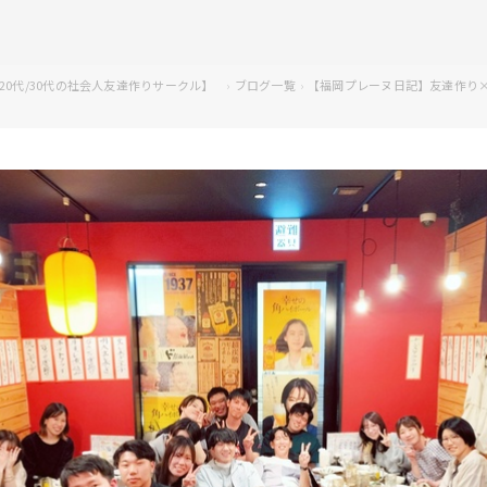
ール-【20代/30代の社会人友達作りサークル】
ブログ一覧
【福岡プレーヌ日記】友達作り×小倉居