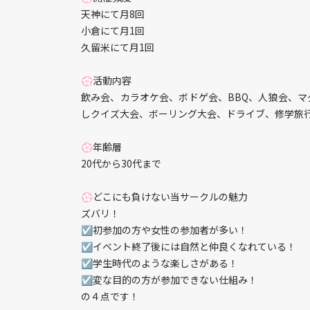
天神にて月8回
小倉にて月1回
久留米にて月1回
💮活動内容
飲み会、カラオケ会、ボドゲ会、BBQ、人狼会、マダ
しクイズ大会、ボーリング大会、ドライブ、修学旅
💮年齢層
20代から30代まで
💮どこにも負けない当サークルの魅力
ズバリ！
☑️初参加の方や女性の参加者が多い！
☑️イベント終了後には自然と仲良くなれている！
☑️学生時代のような楽しさがある！
☑️変な目的の方が参加できない仕組み！
の４点です！