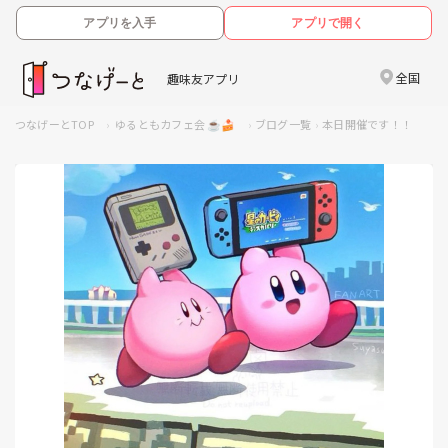
アプリを入手
アプリで開く
全国
趣味友アプリ
つなげーとTOP
ゆるともカフェ会 ☕🍰
ブログ一覧
本日開催です！！