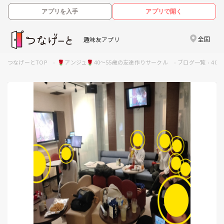
アプリを入手
アプリで開く
全国
趣味友アプリ
つなげーとTOP
🌹アンジュ🌹40～55歳の友達作りサークル
ブログ一覧
40