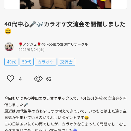
40代中心🎤🎶カラオケ交流会を開催しました
😄
🌹アンジュ🌹40～55歳の友達作りサークル
2026/04/04 (土)
40代
50代
カラオケ
交流会
4
62
今回もいつもの神田のカラオケボックスで、40代50代中心の交流会を開
催しました🎤
最近は30代後半の方も少しずつ増えてきていて、いつもとはまた違う空
気感が生まれているのがうれしいポイントです😄
この日はあいにくの雨でしたが、カラオケならまったく問題なし！むし
ろ落ち着いて楽しめるいい雰囲気でした☔