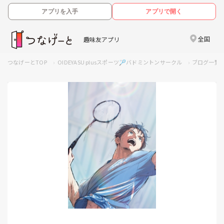
アプリを入手
アプリで開く
全国
趣味友アプリ
つなげーとTOP
OIDEYASU plusスポーツ🏸バドミントンサークル
ブログ一覧