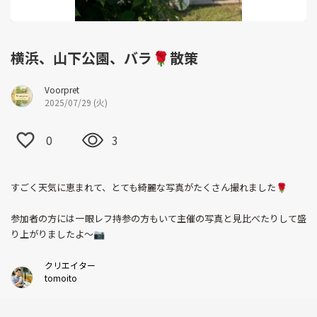
横浜、山下公園、バラ🌹散策
Voorpret
2025/07/29 (火)
0
3
すごく天気に恵まれて、とても綺麗な写真がたくさん撮れました🌹
参加者の方には一眼レフ持参の方もいて主催の写真と見比べたりして盛
り上がりましたよ〜📷
クリエイター
tomoito