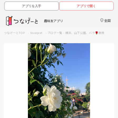
アプリを入手
アプリで開く
全国
趣味友アプリ
つなげーとTOP
Voorpret
ブログ一覧
横浜、山下公園、バラ🌹散策