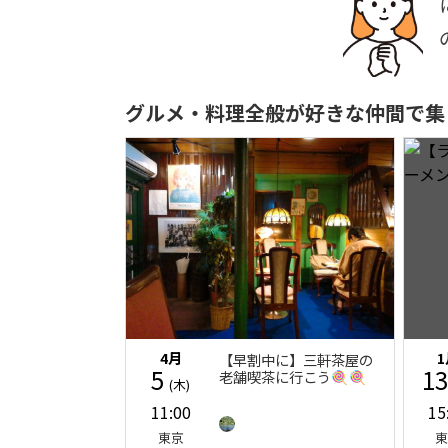
グルメ・料理全般が好きな仲間で集
4月
【早割中に】三軒茶屋の
5
1
老舗喫茶に行こう🍭🍭
(木)
11:00
15
東京