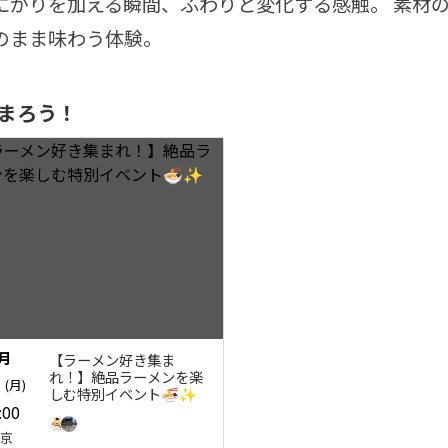
にがりを加える瞬間、ふわりと変化する感触。 素材
のまま味わう体験。
まろう！
1月
【ラーメン好き集ま
3
れ！】絶品ラーメンを楽
(月)
しむ特別イベント🍜✨
:00
東京