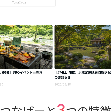
TunaCircle
(月)開催】BBQイベントin豊洲
【7/4(土)開催】浜離宮恩賜庭園散歩&
のお知らせ
30
2026/06/28
3
つなげーと
つの特