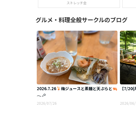
ストレッチ会
グルメ・料理全般サークルのブログ
2026.7.26🍹梅ジュースと素麺と天ぷらと🦐‪
【7/20
𓂃 𓈒𓏸
2026/07/26
2026/06/