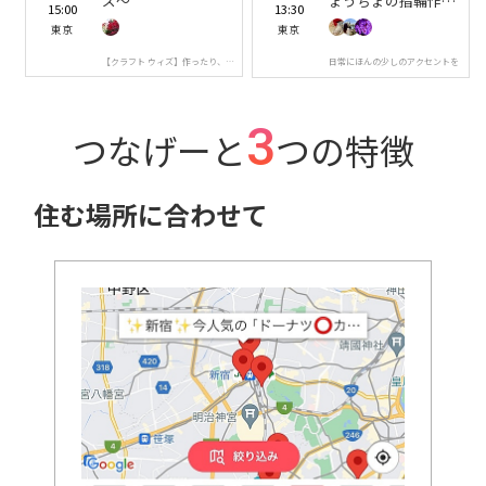
ズ〜
ょうちょの指輪作り
15:00
13:30
💍
東京
東京
【クラフト ウィズ】作ったり、観
日常にほんの少しのアクセントを
たり、食べたり‎🪽
3
つなげーと
つの特徴
住む場所に合わせて