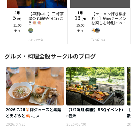
4月
1月
【早割中に】三軒茶
【ラーメン好き集ま
5
13
屋の老舗喫茶に行こ
れ！】絶品ラーメン
(木)
(月)
う🍭🍭
を楽しむ特別イベン
11:00
15:00
ト🍜✨
東京
東京
ストレッチ会
TunaCircle
グルメ・料理全般サークルのブログ
2026.7.26🍹梅ジュースと素麺
【7/20(月)開催】BBQイベントi
【7
と天ぷらと🦐‪𓂃 𓈒𓏸
n豊洲
散歩
2026/07/26
2026/06/30
2026