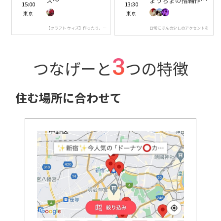
ズ〜
ょうちょの指輪作り
15:00
13:30
💍
東京
東京
【クラフト ウィズ】作ったり、観
日常にほんの少しのアクセントを
たり、食べたり‎🪽
3
つなげーと
つの特徴
住む場所に合わせて