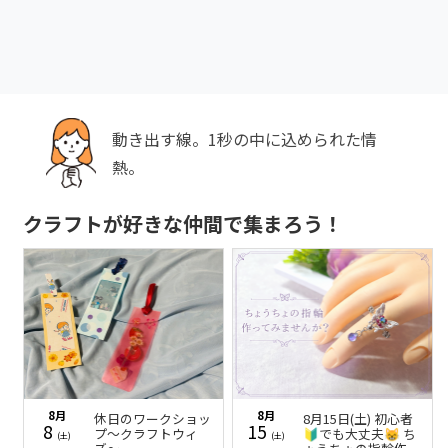
動き出す線。1秒の中に込められた情
熱。
クラフトが好きな仲間で集まろう！
8月
8月
休日のワークショッ
8月15日(土) 初心者
8
15
プ〜クラフトウィ
🔰でも大丈夫😸 ち
(土)
(土)