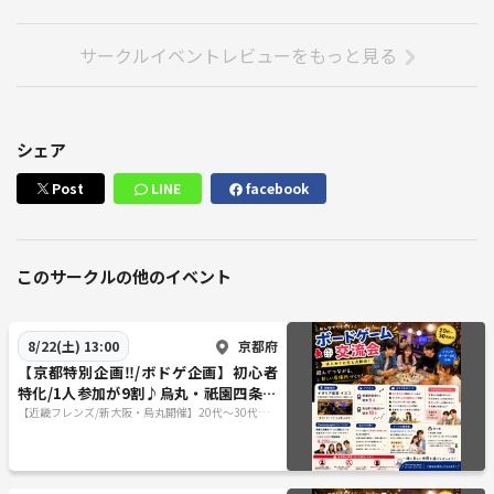
サークルイベントレビューをもっと見る
シェア
Post
LINE
facebook
このサークルの他のイベント
京都府
8/22(土) 13:00
【京都特別企画‼️/ボドゲ企画】初心者
特化/1人参加が9割♪烏丸・祇園四条で
ボードゲーム企画/20代〜30代向け
【近畿フレンズ/新大阪・烏丸開催】20代〜30代向
け/初心者特化したボードゲームサークル！