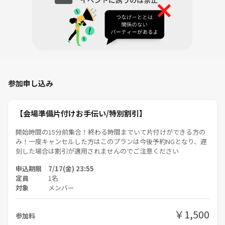
初心者に特化しているサークルのためすべてのゲームは誰でも簡単にで
きる初心者向けの簡単なものを用意しており、中級車・上級者（重ゲー
好き）の方は物足りなさを感じてしまうかもしれません。
これから始める方や興味や趣味程度でやるものの、そこまでうまくはな
いという方にはピッタリなサークルです。
参加申し込み
■持ち物
・参加費 必須
・カードゲーム・ボードゲーム（任意）
【会場準備片付けお手伝い/特別割引】
・飲み物・お菓子（持ち込みＯＫ）
※自作のカード・ボドゲはご遠慮ください。
開始時間の15分前集合！終わる時間までいて片付けができる方の
※やりたいゲームの譲り合いができない方も参加をご遠慮いただいてお
み！一度キャンセルした方はこのプランは今後予約NGとなり、遅
ります。
刻した場合は割引が適用されませんのでご注意ください
申込期限 7/17(金) 23:55
定員
1名
■ボドゲの数
対象
メンバー
簡単なボドゲをメインに50種類以上のボードゲームを用意しておりま
す！
￥1,500
参加料