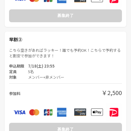
募集終了
・勧誘・引き抜き・営業・しつこいナンパNG
■参加方法
早割②
つなげーとよりご予約ください
こちら空きがあればラッキー！誰でも予約OK！こちらで予約する
と割安で参加ができます！
申込期限 7/18(土) 23:55
定員
5名
対象
メンバー+非メンバー
￥2,500
参加料
募集終了