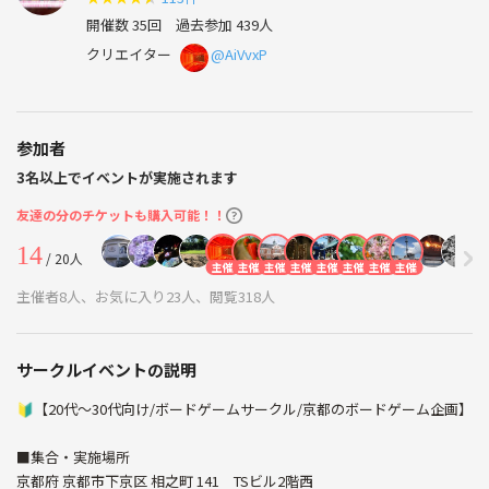
開催数 35回
過去参加 439人
クリエイター
@AiVvxP
参加者
3名以上でイベントが実施されます
友達の分のチケットも購入可能！！
14
/ 20人
主催
主催
主催
主催
主催
主催
主催
主催
主催者8人、お気に入り23人、閲覧318人
サークルイベントの説明
🔰【20代〜30代向け/ボードゲームサークル/京都のボードゲーム企画】
■集合・実施場所
京都府 京都市下京区 相之町 141 TSビル2階西