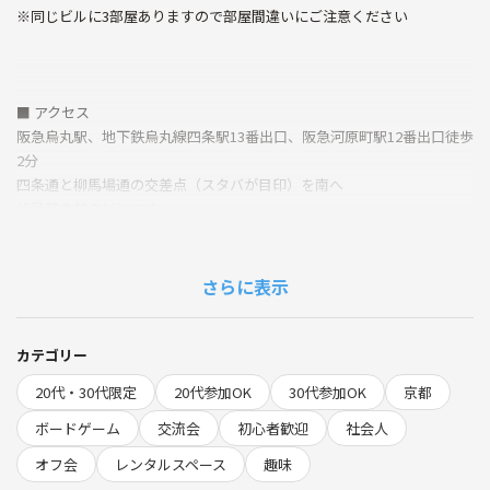
※同じビルに3部屋ありますので部屋間違いにご注意ください
■ アクセス
阪急烏丸駅、地下鉄烏丸線四条駅13番出口、阪急河原町駅12番出口徒歩
2分
四条通と柳馬場通の交差点（スタバが目印）を南へ
伏見蔵の前のビルです
コインパーキングもあり車利用も便利です
さらに表示
◾️Plannning agentグループとは！？
Plannning agentは関東と近畿をメインに活動している社会人ボードゲ
カテゴリー
ームサークルです！
20代・30代限定
20代参加OK
30代参加OK
京都
主に20代〜30代の方々を対象に企画の運営をしておりつなげーとだけで
全体の登録者数は
ボードゲーム
交流会
初心者歓迎
社会人
4200人以上の大きめのサークルです。
オフ会
レンタルスペース
趣味