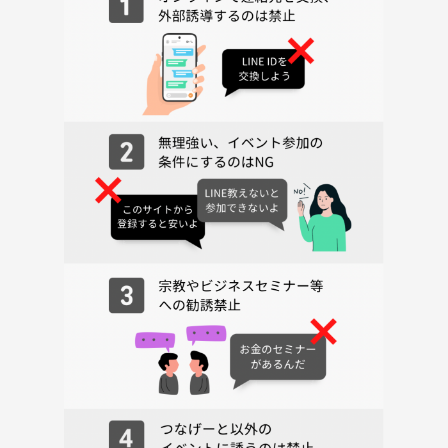
そんな日常を待っていても変わらないと思い、自分でサークルを立ち上
げ
気づけばよく来てくれる参加者の皆さんとお友達になって休みの日は遊
びに行くことも
増えて色んな趣味を共有してもらったりプライベートがとっても充実し
ていきました！
仕事も年も関係ない！気軽に一緒に遊んだり出かけたりする友達をイベ
ントを通して
作って自分の居場所を参加者の皆さんと作る！
みんながイキイキとできる自分の居場所を京都でも作って行けたら本当
に嬉しいです！
■イベント内容
ボードゲームを通して気軽に交流を行いレンタルスペースを貸し切って
行います。
■ゲームの難易度