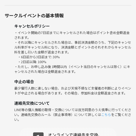
◾️今回の特別企画への思い
サークルイベントの基本情報
大阪でイベントを行った際に京都にもサークルを作って欲しいというお
声をいただいており
キャンセルポリシー
試行錯誤の結果、1ヶ月に1回くらいは京都開催が可能になりました‼️
・イベント開始の7日前までにキャンセルされた場合はポイント含め全額返金
※それぞれ大阪と京都で開催をしております！
されます。
・それ以降にキャンセルされた場合は、事前決済金額のうち、下記のキャンセ
ル料率がキャンセル料になり、決済金額とポイントのそれぞれからキャンセル
料を差し引いた金額が返金されます。
◾️近畿フレンズが作りたいこと
・6日前から3日前まで: 30%
イベントを通して皆さんの「居場所」を作ることが私たちが作りたいこ
・2日前以降: 100%
・ただし、お申し込み後 1時間以内（イベント当日のキャンセルは除く）にキ
とです。
ャンセルされた場合は全額返金されます。
社会人になるとさまざまな理由で一緒に遊んだりお出かけしたりするお
中止の場合
友達が
最少催行人数に達しない場合、および天候不順など主催者の判断によりイベン
減ってしまうことが多く職場の人と関わることが多くなってくるかと思
トが中止される場合があります。その場合、参加料金は全額返金されます。
います。
連絡先交換について
私も会社のお家の往復で趣味もなかったので土日はネトフリをみたり
LINE等の個人情報の取得・交換については双方同意のうえ慎重に行ってくださ
い。連絡先交換のルール（禁止事項等）について詳しくは
こちら
をご覧くださ
ひたすら睡眠を摂ったりしており気付けば人と関わる機会が職場だけに
い。
なっており
プライベートが充実しているという実感は薄い日常でした。