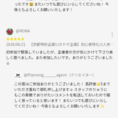
ったです😃 またいつでも遊びにいらしてくださいね！ 今
後ともよろしくお願いいたします！
@
ROMA
★
★
★
★
★
2026/06/21
【京都特別企画‼️/ボドゲ企画】初心者特化/1人参加が9割♪烏丸・四条でボードゲーム企画/20代〜30代向けに参加
初参加で緊張していましたが、主催者の方が気にかけて下さり楽
しく遊べました。また参加したいです。ありがとうございました
☺️
@
Planning______agent
（クリエイター）
この度はご参加ありがとうございました！ 高評価⭐️5まで
いただき重ねて御礼申し上げます☺️ スタッフのりゅうに
もこの素敵でありがたいコメントを転送しておいたので嬉
しく思っていると思います！ またいつでも遊びにいらし
てくださいね！ 今後ともよろしくお願いいたします✨