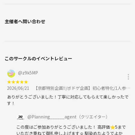
主催者へ問い合わせ
このサークルのイベントレビュー
@
z9k5MP
★
★
★
★
★
2026/06/21
【京都特別企画‼️/ボドゲ企画】初心者特化/1人参加が9割♪烏丸・四条でボードゲーム企画/20代〜30代向けに参加
ありがとうございました！丁寧に対応してもらえて楽しかったで
す！
@
Planning______agent
（クリエイター）
この度はご参加ありがとうございました！ 高評価⭐️5まで
いただき重ねて御礼申し上げます☺️ 馴染めたようでよか