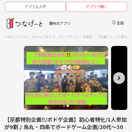
アプリを入手
アプリで開く
全国
趣味友アプリ
つなげーとTOP
みんなであそぶ
ボードゲーム
京都府
【近畿フレンズ/新大阪
【京都特別企画‼️/ボドゲ企画】初心者特化/1人参加
が9割♪烏丸・四条でボードゲーム企画/20代〜30