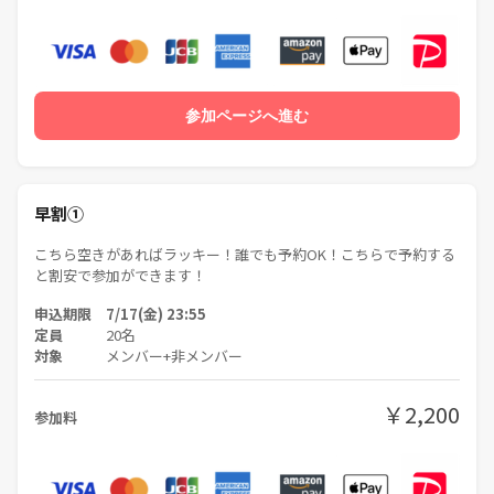
■参加禁止事項（代表は基本的には温厚ですがこれらは絶対に許しませ
ん）
・サークル代表者・主催者・運営関係者は過去トラブル多発のため参加
参加ページへ進む
厳禁とさせていただきます。
（他のサークルに参加側として参加している方はOKです！）
※参加者の中にもスタッフ側の人がいるためすぐにわかります。
早割①
※意外と狭い世界なので参加者は主催の顔を覚えており告発されるケー
スで大体バレます。
こちら空きがあればラッキー！誰でも予約OK！こちらで予約する
※見つけた方は主催までご報告をお願いいたします。
と割安で参加ができます！
※違反した場合は然るべき処置を直ちに取らせていただきます。
申込期限 7/17(金) 23:55
定員
20名
・アムウェイ・マルチ商法・勧誘・営業・告知・引き抜き・しつこいナ
対象
メンバー+非メンバー
ンパ・暴言など一切禁止です！（一度お会いしませんか？を挟んで上記
行為をするのもNGです）
￥2,200
参加料
・サークルの会に文句を言う方、態度の悪い方、輪を乱す自分勝手な行
動をする方、運営側のいうことを聞けない方や運営側が参加者様として
ふさわしくないと判断した方は出禁にいたします。