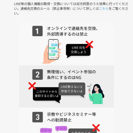
LINE等の個人情報の取得・交換については双方同意のうえ慎重に行ってくださ
イベントを通して皆さんの「居場所」を作ることが私たちが作りたいこ
い。連絡先交換のルール（禁止事項等）について詳しくは
こちら
をご覧くださ
とです。
い。
社会人になるとさまざまな理由で一緒に遊んだりお出かけしたりするお
友達が
減ってしまうことが多く職場の人と関わることが多くなってくるかと思
います。
代表も会社のお家の往復で趣味もなかったので土日はネトフリをみたり
ひたすら睡眠を摂ったりしており気付けば人と関わる機会が職場だけに
なっており
プライベートが充実しているという実感は薄い日常でした。
そんな日常を待っていても変わらないと思い、自分でサークルを立ち上
げ
気づけばよく来てくれる参加者の皆さんとお友達になって休みの日は遊
びに行くことも
増えて色んな趣味を共有してもらったりプライベートがとっても充実し
ていきました！
仕事も年も関係ない！気軽に一緒に遊んだり出かけたりする友達をイベ