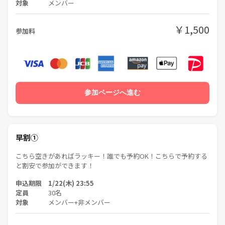
・参加費 必須
対象
メンバー
・カードゲーム・ボードゲーム（任意）
・飲み物・お菓子（持ち込みＯＫ）
￥1,500
参加料
※自作のカード・ボドゲはご遠慮ください。
※やりたいゲームの譲り合いができない方も参加をご遠慮いただいてお
ります。
■ボドゲの数
参加ページへ進む
簡単なボドゲをメインに50種類以上のボードゲームを用意しておりま
す！
早割①
■参加禁止事項（代表は基本的には温厚ですがこれらは絶対に許しませ
こちら空きがあればラッキー！誰でも予約OK！こちらで予約する
ん）
と割安で参加ができます！
・アムウェイ・マルチ商法・勧誘・営業・告知・引き抜き・しつこいナ
ンパ・暴言など一切禁止です！（一度お会いしませんか？を挟んで上記
申込期限 1/22(木) 23:55
行為をするのもNGです）
定員
30名
対象
メンバー+非メンバー
・サークルの会に文句を言う方、態度の悪い方、輪を乱す自分勝手な行
動をする方、運営側のいうことを聞けない方や運営側が参加者様として