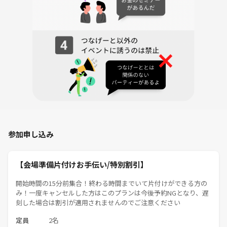
ントを通して
作って自分の居場所を参加者の皆さんと作る！
みんながイキイキとできる自分の居場所を大阪でも作って行けたら本当
に嬉しいです！
※この日は大阪の担当者が行います！
■イベント内容
主にボードゲームを大阪のレンタルスペースを貸し切って行います。
■ゲームの難易度
参加申し込み
初心者に特化しているサークルのためすべてのゲームは誰でも簡単にで
きる初心者向けの簡単なものを用意しており、中級車・上級者（重ゲー
好き）の方は物足りなさを感じてしまうかもしれません。
【会場準備片付けお手伝い/特別割引】
これから始める方や興味や趣味程度でやるものの、そこまでうまくはな
開始時間の15分前集合！終わる時間までいて片付けができる方の
いという方にはピッタリなサークルです。
み！一度キャンセルした方はこのプランは今後予約NGとなり、遅
刻した場合は割引が適用されませんのでご注意ください
■持ち物
定員
2名