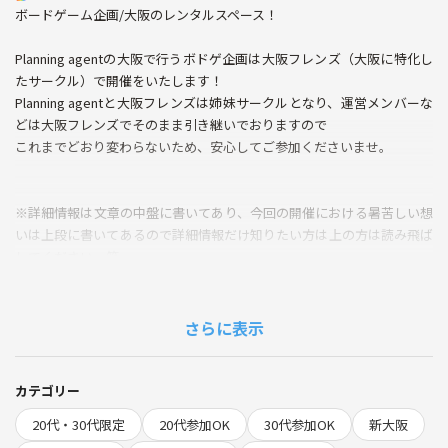
ボードゲーム企画/大阪のレンタルスペース！
Planning agentの大阪で行うボドゲ企画は大阪フレンズ（大阪に特化し
たサークル）で開催をいたします！
Planning agentと大阪フレンズは姉妹サークルとなり、運営メンバーな
どは大阪フレンズでそのまま引き継いでおりますので
これまでどおり変わらないため、安心してご参加くださいませ。
※詳細情報は文章の中盤に書いてあり、今回の開催における暑苦しい想
いは上段に書いてあるので詳細情報だけ知りたい方は上の方は読み飛ば
してください。笑
大変お手数をおかけいたします(＞人＜;)
さらに表示
■集合・実施場所
大阪府東淀川区東中島1-19-11 大城ビル301号室に13時に集合！途中参
加・退出あり！
カテゴリー
JR線・新大阪駅 東口より徒歩3分
20代・30代限定
20代参加OK
30代参加OK
新大阪