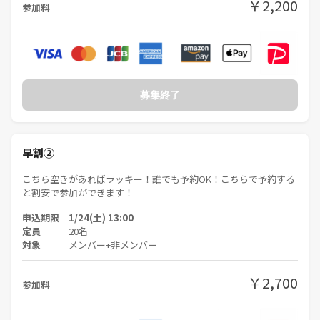
￥2,200
参加料
ふさわしくないと判断した方は最悪の場合は出禁にいたします。
・サークル代表者・主催者・運営関係者は今回はご参加NGとさせてい
ただきます。
（他のサークルに参加側として参加している方はOKです！）
募集終了
・勧誘・引き抜き・営業・しつこいナンパNG
早割②
■参加方法
つなげーとよりご予約ください
こちら空きがあればラッキー！誰でも予約OK！こちらで予約する
と割安で参加ができます！
申込期限 1/24(土) 13:00
定員
20名
対象
メンバー+非メンバー
￥2,700
参加料