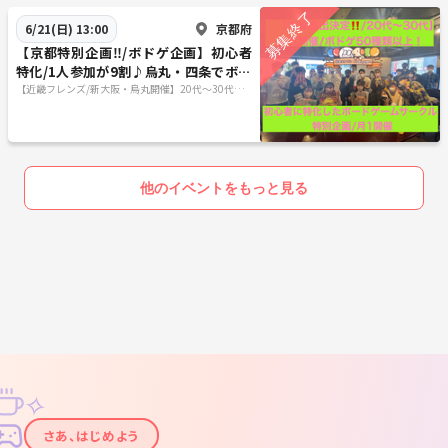
京都府
6/21(日) 13:00
【京都特別企画‼️/ボドゲ企画】初心者
特化/1人参加が9割♪烏丸・四条でボー
ドゲーム企画/20代〜30代向け
【近畿フレンズ/新大阪・烏丸開催】20代〜30代向
け/初心者特化したボードゲームサークル！
他のイベントをもっと見る
✧
✦
さあ、はじめよう