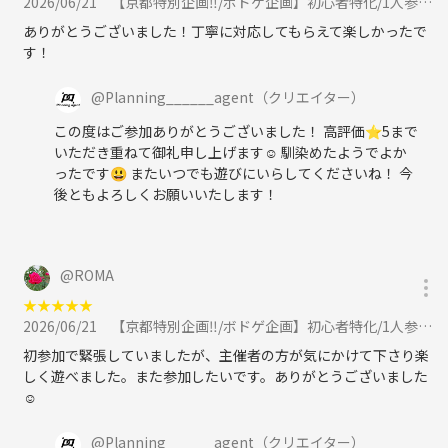
2026/06/21
【京都特別企画‼️/ボドゲ企画】初心者特化/1人参加が9割♪烏丸・四条でボードゲーム企画/20代〜30代向けに参加
ありがとうございました！丁寧に対応してもらえて楽しかったで
す！
@
Planning______agent
（クリエイター）
この度はご参加ありがとうございました！ 高評価⭐️5まで
いただき重ねて御礼申し上げます☺️ 馴染めたようでよか
ったです😃 またいつでも遊びにいらしてくださいね！ 今
後ともよろしくお願いいたします！
@
ROMA
★
★
★
★
★
2026/06/21
【京都特別企画‼️/ボドゲ企画】初心者特化/1人参加が9割♪烏丸・四条でボードゲーム企画/20代〜30代向けに参加
初参加で緊張していましたが、主催者の方が気にかけて下さり楽
しく遊べました。また参加したいです。ありがとうございました
☺️
@
Planning______agent
（クリエイター）