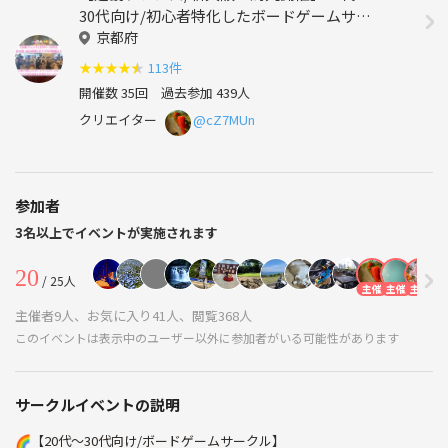
30代向け/初心者特化したボードゲームサー
クル！
京都府
★
★
★
★
★
113件
開催数 35回
過去参加 439人
クリエイター
@cZ7MUn
参加者
3名以上でイベントが実施されます
20
/ 25人
主催
主催
主催
主
主催者9人、お気に入り41人、閲覧368人
このイベントは表示中のユーザー以外に参加者がいる可能性があります
サークルイベントの説明
🌈【20代〜30代向け/ボードゲームサークル】