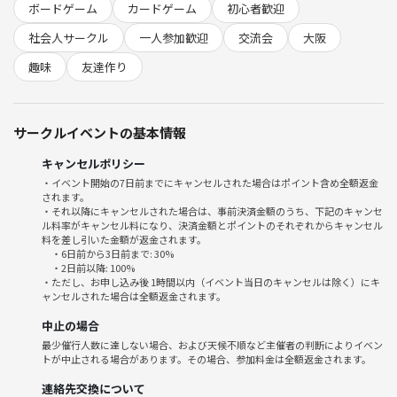
ボードゲーム
カードゲーム
初心者歓迎
◾️Plannning agentグループとは！？
社会人サークル
一人参加歓迎
交流会
大阪
Plannning agentは東京をメインに活動している社会人サークルです！
主に20代〜30代の方々を対象に企画の運営をしておりつなげーと登録者
趣味
友達作り
数は
3800人以上のサークルです。
サークルイベントの基本情報
◾️今回の特別企画の経緯と想い
キャンセルポリシー
東京でイベントを行った際にわざわざ大阪や京都からお越しいただき
・イベント開始の7日前までにキャンセルされた場合はポイント含め全額返金
されます。
（観光ついでにサークルに参加いただいた方々から）大阪にも
・それ以降にキャンセルされた場合は、事前決済金額のうち、下記のキャンセ
こういったサークルを作って欲しいというお声をいただいておりまし
ル料率がキャンセル料になり、決済金額とポイントのそれぞれからキャンセル
た。
料を差し引いた金額が返金されます。
・6日前から3日前まで: 30%
しかし、なんといっても遠いという理由でずっと開催ができずにおりま
・2日前以降: 100%
したが前回の大阪の開催で仲間ができて代表の代わりに担当者を見つけ
・ただし、お申し込み後 1時間以内（イベント当日のキャンセルは除く）にキ
ャンセルされた場合は全額返金されます。
ることができましたので1ヶ月に1回〜2回くらいは開催できるかもしれ
ません。
中止の場合
最少催行人数に達しない場合、および天候不順など主催者の判断によりイベン
トが中止される場合があります。その場合、参加料金は全額返金されます。
連絡先交換について
◾️大阪フレンズが作りたいこと