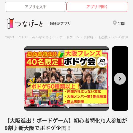
アプリを入手
アプリで開く
全国
趣味友アプリ
つなげーとTOP
みんなであそぶ
ボードゲーム
京都府
【近畿フレンズ/新大阪
【大阪進出！ボードゲーム】初心者特化/1人参加が
9割♪新大阪でボドゲ企画！