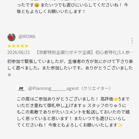
ったです😃 またいつでも遊びにいらしてくださいね！ 今
後ともよろしくお願いいたします！
@
ROMA
★
★
★
★
★
2026/06/21
【京都特別企画‼️/ボドゲ企画】初心者特化/1人参加が9割♪烏丸・四条でボードゲーム企画/20代〜30代向けに参加
初参加で緊張していましたが、主催者の方が気にかけて下さり楽
しく遊べました。また参加したいです。ありがとうございました
☺️
@
Planning______agent
（クリエイター）
この度はご参加ありがとうございました！ 高評価⭐️5まで
いただき重ねて御礼申し上げます☺️ スタッフのりゅうに
もこの素敵でありがたいコメントを転送しておいたので嬉
しく思っていると思います！ またいつでも遊びにいらし
てくださいね！ 今後ともよろしくお願いいたします✨