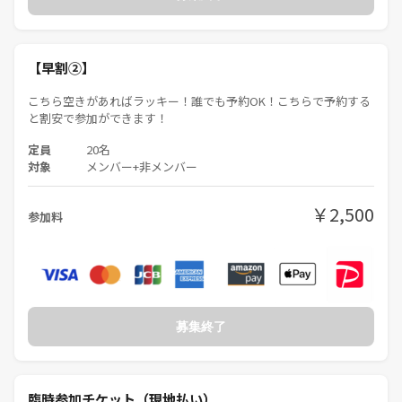
好き）の方は物足りなさを感じてしまうかもしれません。
これから始める方や興味や趣味程度でやるものの、そこまでうまくはな
いという方にはピッタリなサークルです。
【早割②】
こちら空きがあればラッキー！誰でも予約OK！こちらで予約する
■持ち物
と割安で参加ができます！
・参加費 必須
・カードゲーム・ボードゲーム（任意）
定員
20名
・飲み物・お菓子（持ち込みＯＫ）
対象
メンバー+非メンバー
※自作のカード・ボドゲはご遠慮ください。
※やりたいゲームの譲り合いができない方も参加をご遠慮いただいてお
￥2,500
参加料
ります。
■ボドゲの数
簡単なボドゲをメインに50種類以上のボードゲームを用意しておりま
す！
募集終了
■参加禁止事項（代表は基本的には温厚ですがこれらは絶対に許しませ
臨時参加チケット（現地払い）
ん）