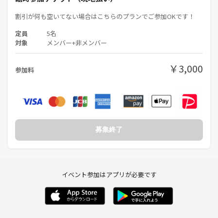
・アムウェイ・マルチ商法・勧誘・営業・告知・引き抜き・しつこいナ
割引が何も空いてない場合はこちらのプランでご参加OKです！
ンパ・暴言など一切禁止です！（一度お会いしませんか？を挟んで上記
行為をするのもNGです）
定員
5名
対象
メンバー+非メンバー
・サークルの会に文句を言う方、態度の悪い方、輪を乱す自分勝手な行
動をする方、運営側のいうことを聞けない方や運営側が参加者様として
￥3,000
参加料
ふさわしくないと判断した方は最悪の場合は出禁にいたします。
・サークル代表者・主催者・運営関係者は今回はご参加NGとさせてい
ただきます。
（他のサークルに参加側として参加している方はOKです！）
募集終了
・勧誘・引き抜き・営業・しつこいナンパNG
■参加方法
イベント参加はアプリが必要です
つなげーとよりご予約ください