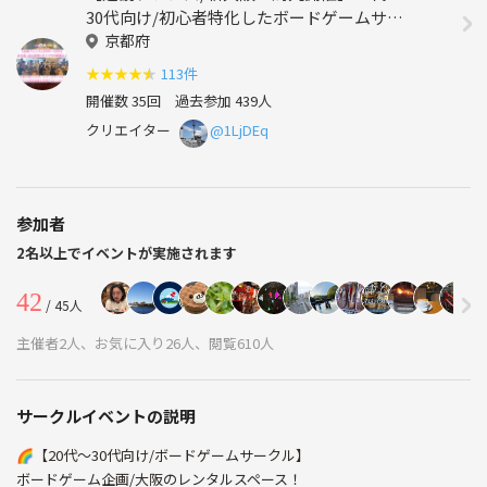
30代向け/初心者特化したボードゲームサー
クル！
京都府
★
★
★
★
★
113件
開催数 35回
過去参加 439人
クリエイター
@1LjDEq
参加者
2名以上でイベントが実施されます
42
/ 45人
主催者2人、お気に入り26人、閲覧610人
サークルイベントの説明
🌈【20代〜30代向け/ボードゲームサークル】
ボードゲーム企画/大阪のレンタルスペース！