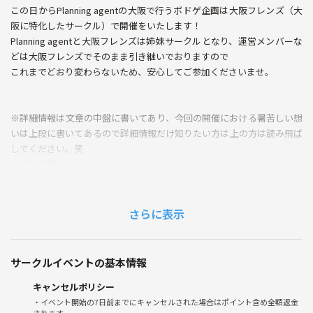
この日からPlanning agentの大阪で行うボドゲ企画は大阪フレンズ（大
阪に特化したサークル）で開催をいたします！
Planning agentと大阪フレンズは姉妹サークルとなり、運営メンバーな
どは大阪フレンズでそのまま引き継いでおりますので
これまでどおり変わらないため、安心してご参加くださいませ。
※詳細情報は文章の中盤に書いてあり、今回の開催における暑苦しい想
いは上段に書いてあるので詳細情報だけ知りたい方は上の方は読み飛ば
してください。笑
大変お手数をおかけいたします(＞人＜;)
■集合・実施場所
さらに表示
大阪府東淀川区東中島1-19-11 大城ビル301号室に集合！途中参加・退
出あり！
JR線・新大阪駅 東口より徒歩3分
サークルイベントの基本情報
キャンセルポリシー
◾️Plannning agentグループとは！？
・イベント開始の7日前までにキャンセルされた場合はポイント含め全額返金
されます。