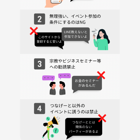
ありませんので
いつでも参加したい時に参加して抜けたい時に抜けてOKです♪
お気軽にご参加くださいませ。
◾️大阪フレンズが作りたいこと
イベントを通して皆さんの「居場所」を作ることが私たちが作りたいこ
とです。
社会人になるとさまざまな理由で一緒に遊んだりお出かけしたりするお
友達が
減ってしまうことが多く職場の人と関わることが多くなってくるかと思
います。
代表も会社のお家の往復で趣味もなかったので土日はネトフリをみたり
ひたすら睡眠を摂ったりしており気付けば人と関わる機会が職場だけに
なっており
プライベートが充実しているという実感は薄い日常でした。
そんな日常を待っていても変わらないと思い、自分でサークルを立ち上
げ