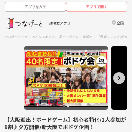
アプリを入手
アプリで開く
全国
趣味友アプリ
つなげーとTOP
みんなであそぶ
ボードゲーム
京都府
【近畿フレンズ/新大阪
【大阪進出！ボードゲーム】初心者特化/1人参加が
9割♪夕方開催/新大阪でボドゲ企画！