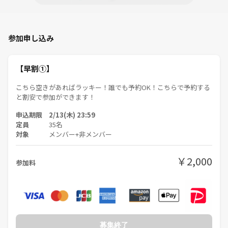
気づけばよく来てくれる参加者の皆さんとお友達になって休みの日は遊
びに行くことも
増えて色んな趣味を共有してもらったりプライベートがとっても充実し
参加申し込み
ていきました！
仕事も年も関係ない！気軽に一緒に遊んだり出かけたりする友達をイベ
【早割①】
ントを通して
作って自分の居場所を参加者の皆さんと作る！
こちら空きがあればラッキー！誰でも予約OK！こちらで予約する
みんながイキイキとできる自分の居場所を大阪でも作って行けたら本当
と割安で参加ができます！
に嬉しいです！
申込期限 2/13(木) 23:59
※この日は大阪の担当者が行います！
定員
35名
対象
メンバー+非メンバー
■イベント内容
￥2,000
参加料
主にボードゲームを大阪のレンタルスペースを貸し切って行います。
■ゲームの難易度
初心者に特化しているサークルのためすべてのゲームは誰でも簡単にで
きる初心者向けの簡単なものを用意しており、中級車・上級者（重ゲー
募集終了