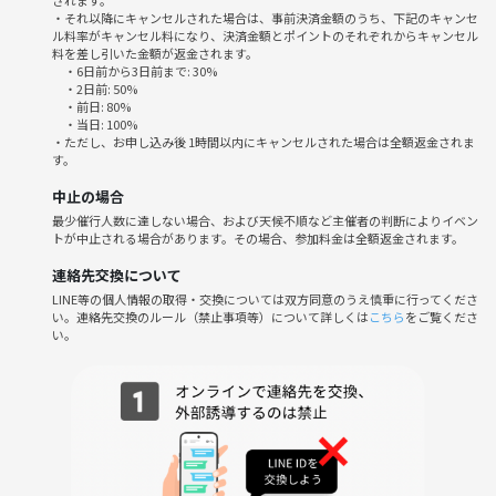
Plannning agentは東京をメインに活動している社会人サークルです！
・それ以降にキャンセルされた場合は、事前決済金額のうち、下記のキャンセ
主に20代〜30代の方々を対象に企画の運営をしておりつなげーと登録者
ル料率がキャンセル料になり、決済金額とポイントのそれぞれからキャンセル
料を差し引いた金額が返金されます。
数は
・6日前から3日前まで: 30%
3700人以上のサークルです。
・2日前: 50%
・前日: 80%
・当日: 100%
ジャンルはボドゲ・Switch・カメラ・ダーツ・サバゲー・交流会・ポケ
・ただし、お申し込み後 1時間以内にキャンセルされた場合は全額返金されま
カ・鬼ごっこ・学校お泊まり企画、その他etc・・・多岐にたり活動を
す。
しております。
中止の場合
最少催行人数に達しない場合、および天候不順など主催者の判断によりイベン
トが中止される場合があります。その場合、参加料金は全額返金されます。
◾️今回の特別企画の経緯と想い
東京でイベントを行った際にわざわざ大阪や京都からお越しいただき
連絡先交換について
（観光ついでにサークルに参加いただいた方々から）大阪にも
LINE等の個人情報の取得・交換については双方同意のうえ慎重に行ってくださ
い。連絡先交換のルール（禁止事項等）について詳しくは
こちら
をご覧くださ
こういったサークルを作って欲しいというお声をいただいておりまし
い。
た。
しかし、なんといっても遠いという理由でずっと開催ができずにおりま
したが前回の大阪の開催で仲間ができて代表の代わりに担当者を見つけ
ることができましたので1ヶ月に1回〜2回くらいは開催できるかもしれ
ません。
※第１期生募集！と書いてありますが参加するのも抜けるのも手続きは