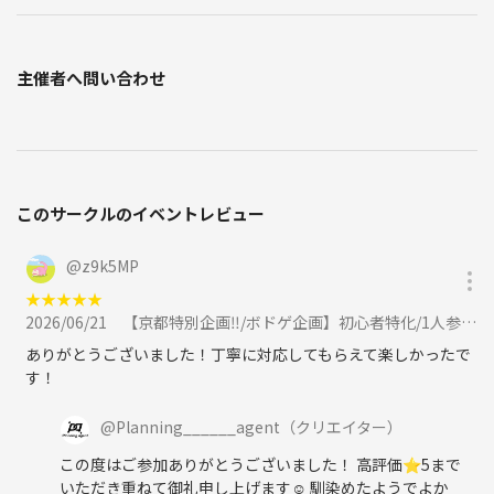
主催者へ問い合わせ
このサークルのイベントレビュー
@
z9k5MP
★
★
★
★
★
2026/06/21
【京都特別企画‼️/ボドゲ企画】初心者特化/1人参加が9割♪烏丸・四条でボードゲーム企画/20代〜30代向けに参加
ありがとうございました！丁寧に対応してもらえて楽しかったで
す！
@
Planning______agent
（クリエイター）
この度はご参加ありがとうございました！ 高評価⭐️5まで
いただき重ねて御礼申し上げます☺️ 馴染めたようでよか