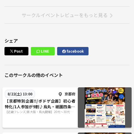
サークルイベントレビューをもっと見る
シェア
Post
LINE
facebook
このサークルの他のイベント
京都府
8/22(土) 13:00
【京都特別企画‼️/ボドゲ企画】初心者
特化/1人参加が9割♪烏丸・祇園四条で
ボードゲーム企画/20代〜30代向け
【近畿フレンズ/新大阪・烏丸開催】20代〜30代向
け/初心者特化したボードゲームサークル！