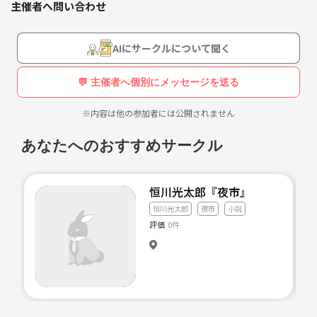
主催者へ問い合わせ
イワイ出来るような事を積極的にしていきたいです！
よく出掛ける場所
・書店(紀伊国屋，附家が特に好き)・ブックオフ
AIにサークルについて聞く
・百均
💬 主催者へ個別にメッセージを送る
~
※内容は他の参加者には公開されません
最近見た，読んだ作品
あなたへのおすすめサークル
・ネムルバカ/石黒正数
・イマジナリー/幾花にいろ
恒川光太郎『夜市』
・ジェリコー/中原たか穂
恒川光太郎
夜市
小説
評価
0件
・凛として弓を引く/碧野圭
・言語表現講義/加藤典洋
~
今年から創作を始めて自己満足で小説書いてます。