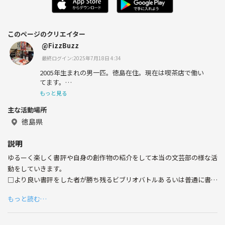
このページのクリエイター
@FizzBuzz
最終ログイン:2025年7月18日 4:34
2005年生まれの男一匹。徳島在住。現在は喫茶店で働い
てます。
もっと見る
くだらないものも全力で楽しめるような空間を皆さんと一
主な活動場所
生にゆるーく楽しく過ごせたらいいなと思っています！
徳島県
同じ趣味の方々と交流する機会が今まで無かったのでこれ
を契機に友達を増やしたい！
説明
ゆるーく楽しく書評や自身の創作物の紹介をして本当の文芸部の様な活
~
動をしていきます。
趣味
□より良い書評をした者が勝ち残るビブリオバトルあるいは普通に書評
会
・読書・散歩・Wikipedia巡り
もっと読む…
□自身の創作物の紹介と他作品の批評を行うプレゼンテーション
以上の2つがメインの活動になります。
~
他にもボドゲやスポーツ、カラオケ、カフェ会、映画鑑賞など楽しくワ