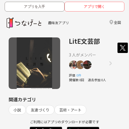
アプリを入手
アプリで開く
全国
趣味友アプリ
LitE文芸部
3 人がメンバー
評価
0件
開催数 0回
過去参加 0人
関連カテゴリ
小説
友達づくり
芸術・アート
ご利用にはアプリのダウンロードが必要です