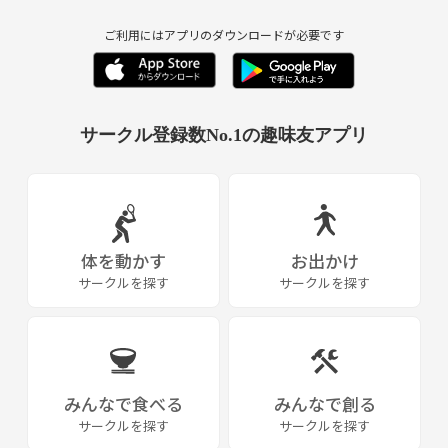
執筆の90%はぐずぐずすること！天使にはラヴソングを悪
ご利用にはアプリのダウンロードが必要です
魔に詩を！
~
来た。見た。買った。これをユリウス・カエサルに教わっ
サークル登録数No.1の趣味友アプリ
たお陰で私は金欠になってしまいます。
体を動かす
お出かけ
サークルを探す
サークルを探す
みんなで食べる
みんなで創る
サークルを探す
サークルを探す