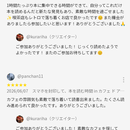
1時間たっぷり本に集中できる時間ができて、自分ってこれだけ
本を読めるんだと新たな発見もあり、素敵な時間を過ごせました
✨ 喫茶店もレトロで落ち着くお店で良かったです😊 また機会が
ありましたら参加したいと思います！ありがとうございました🙏
@
kurariha
（クリエイター）
ご参加ありがとうございました！ じっくり読めたようで
よかったです！ またのご参加お待ちしてます😊
@
panchan11
★
★
★
★
★
2026/06/07
スマホを封印して、本を読む時間 in カフェ ド アン｜女性主催に参加
カフェの雰囲気も素敵で落ち着いて読書出来ました。たくさん読
み進められて良かったです。ありがとうございました。
@
kurariha
（クリエイター）
ご参加ありがとうございました！ 素敵なカフェを探して