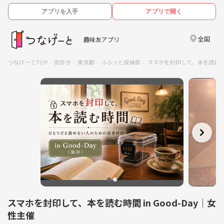
アプリを入手
アプリで開く
全国
趣味友アプリ
つなげーとTOP
街歩き
東京都
ふらっと探検部
スマホを封印して、本を読む時間
スマホを封印して、本を読む時間 in Good-Day｜女
性主催