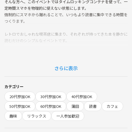
そんな方へ、このイベントではタイムロッキングコンテナを使って、一
定時間スマホを物理的に使えない状態にします。
強制的にスマホから離れることで、いつもより読書に集中できる時間を
つくります。
レトロでおしゃれな喫茶店に集まり、それぞれが持ってきた本を静かに
読むだけのシンプルなイベントです。
会話は最小限。
読書がメインです。
ひとりではなかなか続かない読書も、環境が変わると意外と進みます。
さらに表示
本を紹介し合う読書会が苦手な方にもおすすめです。
カテゴリー
おひとり参加も大歓迎です！
20代参加OK
30代参加OK
40代参加OK
是非お気軽にご参加ください！
50代参加OK
60代参加OK
蒲田
読書
カフェ
【当日の流れ】
趣味
リラックス
一人参加歓迎
◆13:10
JR蒲田駅から徒歩1分の「Good-Day」前集合
https://maps.app.goo.gl/WKb3Ax6n3QmWZG4F9