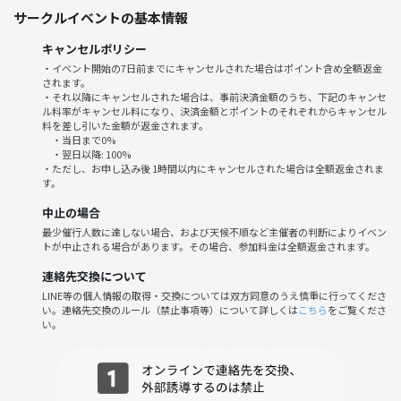
サークルイベントの基本情報
◆13:10〜13:20
キャンセルポリシー
ドリンクの注文
・イベント開始の7日前までにキャンセルされた場合はポイント含め全額返金
簡単な自己紹介、持ってきた本の紹介
されます。
スマホを封印（任意です）
・それ以降にキャンセルされた場合は、事前決済金額のうち、下記のキャンセ
ル料率がキャンセル料になり、決済金額とポイントのそれぞれからキャンセル
料を差し引いた金額が返金されます。
◆13:20〜14:20
・当日まで0%
各自読書
・翌日以降: 100%
・ただし、お申し込み後 1時間以内にキャンセルされた場合は全額返金されま
す。
◆14:20～14:30
中止の場合
感想などを簡単に話した後、自由解散
最少催行人数に達しない場合、および天候不順など主催者の判断によりイベン
本を読み続けたい人は残るのもOKです！
トが中止される場合があります。その場合、参加料金は全額返金されます。
【お貸しするもの】
連絡先交換について
・タイムロッキングケース（スマホを封印する箱）
LINE等の個人情報の取得・交換については双方同意のうえ慎重に行ってくださ
い。連絡先交換のルール（禁止事項等）について詳しくは
こちら
をご覧くださ
い。
【持ち物】
・読みたい本
・お金（飲食代は各自ご負担ください）
・マスク（喫煙可のお店なので苦手な人はあると安心です）