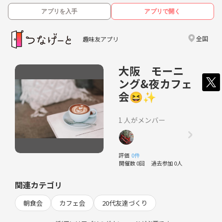
アプリを入手
アプリで開く
全国
趣味友アプリ
大阪 モーニ
ング&夜カフェ
会😆✨
1 人がメンバー
評価
0件
開催数 0回
過去参加 0人
関連カテゴリ
朝食会
カフェ会
20代友達づくり