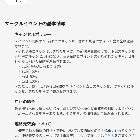
手作り
気楽に参加してくださいね～♪
💗みんなで作る！手作りオフ会
サークルイベントの基本情報
💛様々なコンセプトで楽しむ♪
💚参加者が中心となって仕切る！
キャンセルポリシー
💗「今」やりたいことをみんなで楽しむ♪
・イベント開始の7日前までにキャンセルされた場合はポイント含め全額返金
されます。
💜季節の流れに応じて～✨
・それ以降にキャンセルされた場合は、事前決済金額のうち、下記のキャンセ
などなど～
ル料率がキャンセル料になり、決済金額とポイントのそれぞれからキャンセル
料を差し引いた金額が返金されます。
・6日前から3日前まで: 30%
🐹毎日色んなオフ会を池袋で開催中！
・2日前: 50%
・初めてはほとんどが1人参加
・前日: 80%
・当日: 100%
・慣れてきたら友達と一緒に～
・ただし、お申し込み後 1時間以内（イベント当日のキャンセルは除く）にキ
・仲間が沢山で毎日お誘いが止まらないｗ
ャンセルされた場合は全額返金されます。
・楽しいを共有していこう！
中止の場合
最少催行人数に達しない場合、および天候不順など主催者の判断によりイベン
★★ 池袋から友達作りを始めよう★★
トが中止される場合があります。その場合、参加料金は全額返金されます。
🍀 大人の立振る舞いお願いします ✨
連絡先交換について
(サークル注意･禁止事項を読んでください。また、つなげーと規約も守
LINE等の個人情報の取得・交換については双方同意のうえ慎重に行ってくださ
い。連絡先交換のルール（禁止事項等）について詳しくは
こちら
をご覧くださ
りましょう)