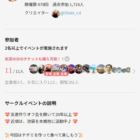
毎週遊べるほんとうの友達作りをしよう✨
開催数 678回
過去参加 1,716人
クリエイター
@ShuN_cd
参加者
2名以上でイベントが実施されます
友達の分のチケットも購入可能！！
11
/ 11人
主催
主催
主催
主催者3人、お気に入り12人、閲覧261人
サークルイベントの説明
💝 友達作りオフ会を開いて20年以上 💝
💝 近頃は、池袋を本拠地に活動中♪ 💝
📜今回はチヂミを作って食べて楽しもう📜