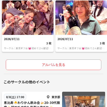
2026/07/11
2026/07/11
3 枚
3 枚
サークル：東京オフ会 💓 初めてさん歓迎の
サークル：東京オフ会 💓 初めてさん歓迎の
飲み会です 💓 男女関係なく純粋に友達作り
飲み会です 💓 男女関係なく純粋に友達作り
をしよう✨ 転勤で出てきたばかり～友達が
をしよう✨ 転勤で出てきたばかり～友達が
欲しい・地方出身者の方～是非来て下さいね
欲しい・地方出身者の方～是非来て下さいね
♪ 毎週遊べるほんとうの友達作りをしよう
♪ 毎週遊べるほんとうの友達作りをしよう
アルバムを見る
✨
✨
このサークルの他のイベント
東京都
8/8(土) 17:00
恵比寿🐣わりかん飲み会🍻20-30代限