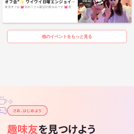
オフ会"✨ ワイワイ日曜エンジョイ飲
み会 ❥ お初さん大歓迎♪
東京オフ会 💓 初めてさん歓迎の飲み会です 💓 男女
関係なく純粋に友達作りをしよう✨ 転勤で出てきた
ばかり～友達が欲しい・地方出身者の方～是非来て
下さいね♪ 毎週遊べるほんとうの友達作りをしよう
✨
他のイベントをもっと見る
✧
✦
さあ、はじめよう
趣味友
を見つけよう