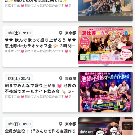
定✨初めての方も気楽に来てね✨
東京オフ会 💓 初めてさん歓迎の飲み会です 💓 男女
関係なく純粋に友達作りをしよう✨ 転勤で出てきた
ばかり～友達が欲しい・地方出身者の方～是非来て
下さいね♪ 毎週遊べるほんとうの友達作りをしよう
✨
東京都
8/8(土) 19:30
♥♥ 飲んで歌って盛り上がろう ♥♥
恵比寿deカラオケオフ会 📯 ３時間飲
み放題 🍷
東京オフ会 💓 初めてさん歓迎の飲み会です 💓 男女
関係なく純粋に友達作りをしよう✨ 転勤で出てきた
ばかり～友達が欲しい・地方出身者の方～是非来て
下さいね♪ 毎週遊べるほんとうの友達作りをしよう
✨
東京都
8/8(土) 23:45
朝までみんなで盛り上がる 💓 池袋の
不夜城でオールナイト飲み会 🍾 ５時
間飲み放題 🥂 20～40代まで参加♪
東京オフ会 💓 初めてさん歓迎の飲み会です 💓 男女
関係なく純粋に友達作りをしよう✨ 転勤で出てきた
ばかり～友達が欲しい・地方出身者の方～是非来て
下さいね♪ 毎週遊べるほんとうの友達作りをしよう
✨
東京都
8/9(日) 18:00
全員が主役！！"みんなで作る友達作り