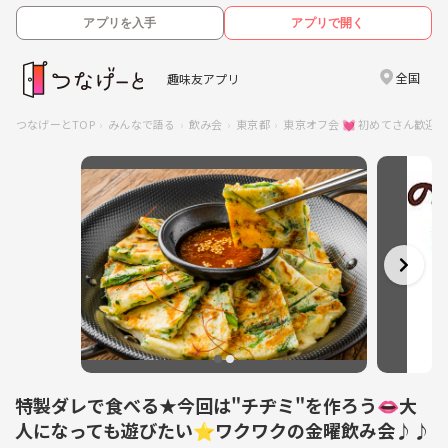
アプリを入手
アプリで開く
全国
趣味友アプリ
つなげーとTOP
みんなで語る
飲み会
東京都
東京オフ会 💓 初めてさん歓
特製ダレで食べる★今回は"チヂミ"を作ろう👄大
人になっても遊びたい⭐ワクワクの金曜飲み会♪♪