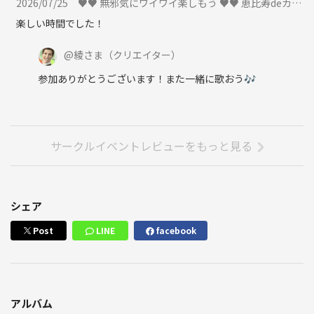
2026/07/25
♥♥ 無邪気にワイワイ楽しもう ♥♥ 恵比寿deカラオケオフ会 📯 ３時間飲み放題 🍷 歌って飲んで楽しもう🎤に参加
楽しい時間でした！
@
綾さま
（クリエイター）
参加ありがとうございます！また一緒に歌おう🎶
サークルイベントレビューをもっと見る
シェア
Post
LINE
facebook
アルバム