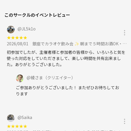
このサークルのイベントレビュー
@
JL5k1o
★
★
★
★
★
2026/08/01
銀座でカラオケ飲み会 ✨ 朝まで５時間お酒OK・フリードリンク 🥂 安心の1人参加 ✨ 初めてさん大歓迎 ✨に参加
初参加でしたが、主催者様と参加者の皆様から、いろいろと気を
使った対応をしていただきまして、楽しい時間を共有出来まし
た。ありがとうございました。
@
綾さま
（クリエイター）
ご参加ありがとうございました！ またぜひお待ちしてお
ります
@
Saika
★
★
★
★
★