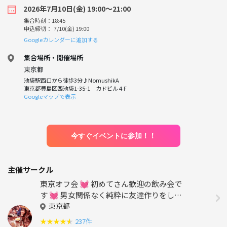
2026年7月10日(金) 19:00〜21:00
集合時刻：18:45
申込締切： 7/10(金) 19:00
Googleカレンダーに追加する
集合場所・開催場所
東京都
池袋駅西口から徒歩3分♪NomushikA
東京都豊島区西池袋1-35-1 カドビル４F
Googleマップで表示
今すぐイベントに参加！！
主催サークル
東京オフ会 💓 初めてさん歓迎の飲み会で
す 💓 男女関係なく純粋に友達作りをしよ
う✨ 転勤で出てきたばかり～友達が欲し
東京都
い・地方出身者の方～是非来て下さいね♪
★
★
★
★
★
237件