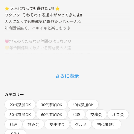
⭐ 大人になっても遊びたい!! ⭐
ワクワク･そわそわする週末がやってきたよ!!
大人になっても無邪気に遊びたいじゃーん☆
年令関係無く、イキイキと楽しもう♪
💗地元のくだらない仲間のようなノリ
💛年令関係無く飲んでる商店街の人達
💜いつ来たか分からないけど気がついたら飲んでる
💚よく分からないけど乾杯してたら楽しい!!
💝神輿の後に知らない人と飲んでるような
さらに表示
そんな適当感満載の飲み会です!!
圧倒的な楽しさがあります♪♪
カテゴリー
次の日休みの人もそうじゃない人も
20代参加OK
30代参加OK
40代参加OK
明日の元気を充電して、
友達も沢山作っちゃおう⭐⭐⭐
50代参加OK
60代参加OK
池袋
交流会
オフ会
料理
飲み会
友達作り
グルメ
初心者歓迎
１人参加、友達と参加、様子見参加･･･
どんな初参加でも大歓迎です！