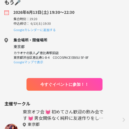
もう🎤
2026年6月13日(土) 19:30〜22:30
集合時刻：19:20
申込締切： 6/13(土) 19:30
Googleカレンダーに追加する
集合場所・開催場所
東京都
カラオケの鉄人🎤恵比寿駅前店
東京都渋谷区恵比寿1-8-4 COCOSPACE EBISU 5F-8F
Googleマップで表示
今すぐイベントに参加！！
主催サークル
東京オフ会 💓 初めてさん歓迎の飲み会で
す 💓 男女関係なく純粋に友達作りをしよ
う✨ 転勤で出てきたばかり～友達が欲し
東京都