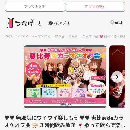
アプリを入手
アプリで開く
全国
趣味友アプリ
つなげーとTOP
みんなで語る
飲み会
東京都
東京オフ会 💓 初めてさん歓
♥♥ 無邪気にワイワイ楽しもう ♥♥ 恵比寿deカラ
オケオフ会 📯 ３時間飲み放題 🍷 歌って飲んで楽し