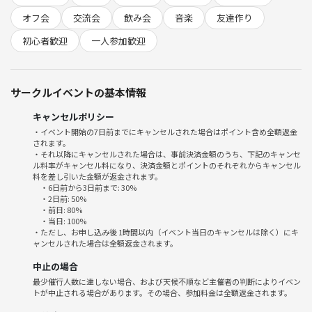
✔ 歌が上手くなくてもOK
✔ 聴き専参加も大歓迎
オフ会
交流会
飲み会
音楽
友達作り
✔ 合いの手・手拍子・合唱あり
初心者歓迎
一人参加歓迎
✔ 無理に歌わされることはありません🙅
「楽しむこと」が一番大事！
サークルイベントの基本情報
自然と会話も生まれて、気づいたら仲良くなってます♪
キャンセルポリシー
🎤 部屋ごとにコンセプトあり！
・イベント開始の7日前までにキャンセルされた場合はポイント含め全額返金
「好みが合う人と楽しめる」から初参加でも安心✨
されます。
・それ以降にキャンセルされた場合は、事前決済金額のうち、下記のキャンセ
ル料率がキャンセル料になり、決済金額とポイントのそれぞれからキャンセル
🌟 ① ボカロ・アニソン部屋
料を差し引いた金額が返金されます。
・ボカロ／アニソン／声優曲
・6日前から3日前まで: 30%
・同じ趣味の人が集まりやすい！
・2日前: 50%
・前日: 80%
・当日: 100%
🌙 ② バラード・しっとり系部屋
・ただし、お申し込み後 1時間以内（イベント当日のキャンセルは除く）にキ
ャンセルされた場合は全額返金されます。
・落ち着いた雰囲気
・感情込めて歌いたい人、聴くのが好きな人向け
中止の場合
最少催行人数に達しない場合、および天候不順など主催者の判断によりイベン
🔥 ③ 盛り上がる・みんなで歌える部屋
トが中止される場合があります。その場合、参加料金は全額返金されます。
・定番J-POP、懐メロ