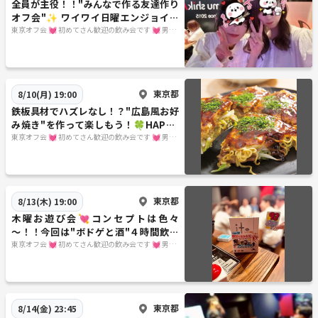
全員が主役！！"みんなで作る友達作り
オフ会"✨ ワイワイ日曜エンジョイ飲
み会 ❥ お初さん大歓迎♪
東京オフ会 💓 初めてさん歓迎の飲み会です 💓 男女
関係なく純粋に友達作りをしよう✨ 転勤で出てきた
ばかり～友達が欲しい・地方出身者の方～是非来て
下さいね♪ 毎週遊べるほんとうの友達作りをしよう
✨
東京都
8/10(月) 19:00
鉄板具材でハズレなし！？"広島風お好
み焼き"を作って楽しもう！🍀HAPPY
MONDAY 😎気楽に飲める仲間を作ろ
東京オフ会 💓 初めてさん歓迎の飲み会です 💓 男女
関係なく純粋に友達作りをしよう✨ 転勤で出てきた
✨
ばかり～友達が欲しい・地方出身者の方～是非来て
下さいね♪ 毎週遊べるほんとうの友達作りをしよう
✨
東京都
8/13(木) 19:00
木曜お遊び会💘コンセプトは色々
～！！今回は"ボドゲと酒"４時間飲み
放題👄大人になっても遊びたい⭐平日
東京オフ会 💓 初めてさん歓迎の飲み会です 💓 男女
関係なく純粋に友達作りをしよう✨ 転勤で出てきた
飲み会♪
ばかり～友達が欲しい・地方出身者の方～是非来て
下さいね♪ 毎週遊べるほんとうの友達作りをしよう
✨
東京都
8/14(金) 23:45