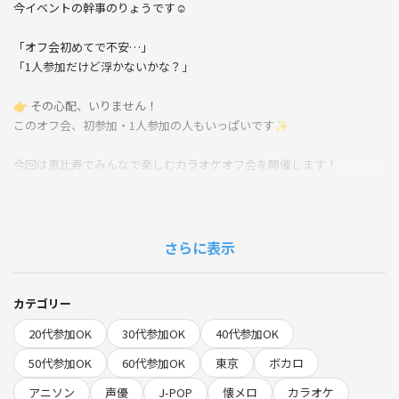
今イベントの幹事のりょうです☺️
「オフ会初めてで不安…」
「1人参加だけど浮かないかな？」
👉 その心配、いりません！
このオフ会、初参加・1人参加の人もいっぱいです✨
今回は恵比寿でみんなで楽しむカラオケオフ会を開催します！
🗺 集合は直接お店へ！ 🗺
・住所を見てそのままお店に来てください
・店内に入りカラオケの鉄人の受付にて「シードリームのオフ会部屋は
さらに表示
どこですか？」とカラオケの鉄人スタッフさんに聞いてください
・部屋が分かったら「りょう」を探してください！受付しています✨
カテゴリー
※直前対応が難しいため、必ず事前に住所確認をお願いします！
20代参加OK
30代参加OK
40代参加OK
🎶 どんなオフ会？ 🎶
50代参加OK
60代参加OK
東京
ボカロ
アニソン
声優
J-POP
懐メロ
カラオケ