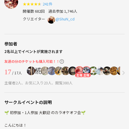
い・地方出身者の方～是非来て下さいね♪
★
★
★
★
★
241件
毎週遊べるほんとうの友達作りをしよう✨
開催数 682回
過去参加 1,746人
クリエイター
@ShuN_cd
参加者
2名以上でイベントが実施されます
友達の分のチケットも購入可能！！
17
/ 17人
主催
主催
主催者2人、お気に入り23人、閲覧380人
サークルイベントの説明
🌱 初参加・1人参加 大歓迎 のカラオケオフ会🌱
こんにちは！