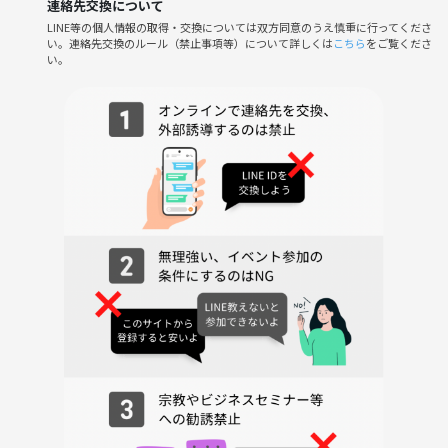
連絡先交換について
・サビ合唱、みんなでワイワイ！
LINE等の個人情報の取得・交換については双方同意のうえ慎重に行ってくださ
い。連絡先交換のルール（禁止事項等）について詳しくは
こちら
をご覧くださ
💡 途中で部屋移動OK！
い。
最初は様子見 → 慣れたら移動、も全然アリ🙆
🍹 休憩時間には交流タイムもあります！
「同じ部屋だった人と自然に話せた」
「気づいたら友達できてた」
そんな声が多いオフ会です✨
終了後は、行ける人で池袋に移動🏃‍➡️
🍻 飲みに行きまーす！
🌱 こんな人におすすめ
・オフ会が初めて
・1人参加で友達を作りたい
・カラオケは好きだけど緊張しがち
・まずは雰囲気を見てみたい
👉 様子見参加、大歓迎です！