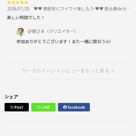
★
★
★
★
★
2026/07/25
♥♥ 無邪気にワイワイ楽しもう ♥♥ 恵比寿deカラオケオフ会 📯 ３時間飲み放題 🍷 歌って飲んで楽しもう🎤に参加
楽しい時間でした！
@
綾さま
（クリエイター）
参加ありがとうございます！また一緒に歌おう🎶
サークルイベントレビューをもっと見る
シェア
Post
LINE
facebook