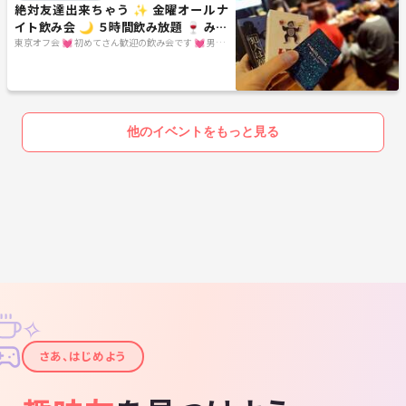
絶対友達出来ちゃう ✨ 金曜オールナ
イト飲み会 🌙 ５時間飲み放題 🍷 みん
なで朝まで過ごして仲良くなろう ✨
東京オフ会 💓 初めてさん歓迎の飲み会です 💓 男女
関係なく純粋に友達作りをしよう✨ 転勤で出てきた
ばかり～友達が欲しい・地方出身者の方～是非来て
下さいね♪ 毎週遊べるほんとうの友達作りをしよう
✨
他のイベントをもっと見る
✧
✦
さあ、はじめよう