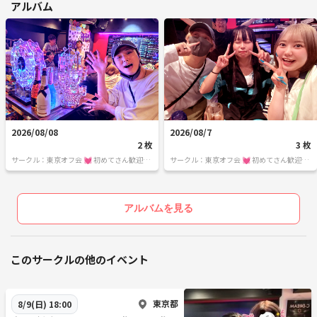
アルバム
2026/08/08
2026/08/7
2 枚
3 枚
サークル：東京オフ会 💓 初めてさん歓迎の
サークル：東京オフ会 💓 初めてさん歓迎の
飲み会です 💓 男女関係なく純粋に友達作り
飲み会です 💓 男女関係なく純粋に友達作り
をしよう✨ 転勤で出てきたばかり～友達が
をしよう✨ 転勤で出てきたばかり～友達が
欲しい・地方出身者の方～是非来て下さいね
欲しい・地方出身者の方～是非来て下さいね
♪ 毎週遊べるほんとうの友達作りをしよう
♪ 毎週遊べるほんとうの友達作りをしよう
アルバムを見る
✨
✨
このサークルの他のイベント
東京都
8/9(日) 18:00