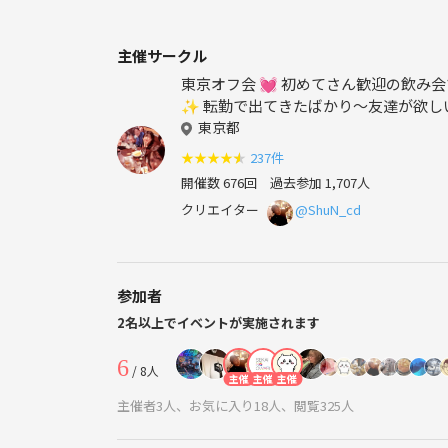
主催サークル
東京オフ会 💓 初めてさん歓迎の飲み
✨ 転勤で出てきたばかり～友達が欲し
週遊べるほんとうの友達作りをしよう
東京都
★
★
★
★
★
237件
開催数 676回
過去参加 1,707人
クリエイター
@ShuN_cd
参加者
2名以上でイベントが実施されます
6
/ 8人
主催
主催
主催
主催者3人、お気に入り18人、閲覧325人