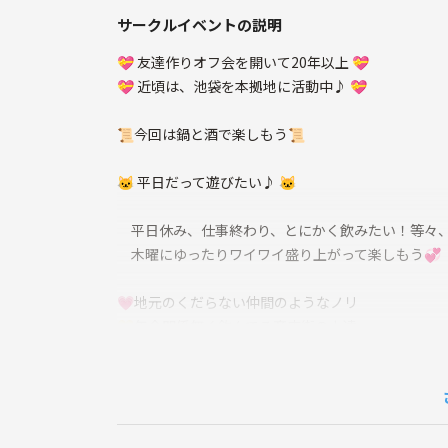
サークルイベントの説明
💝 友達作りオフ会を開いて20年以上 💝
💝 近頃は、池袋を本拠地に活動中♪ 💝
📜今回は鍋と酒で楽しもう📜
🐱 平日だって遊びたい♪ 🐱
平日休み、仕事終わり、とにかく飲みたい！等々、
木曜にゆったりワイワイ盛り上がって楽しもう💞
💗地元のくだらない仲間のようなノリ
💛年令関係無く飲んでる商店街の人達
💜いつ来たか分からないけど気がついたら飲んでる
💚よく分からないけど乾杯してたら楽しい!!
💝神輿の後に知らない人と飲んでるような
そんな適当感満載の飲み会です!!