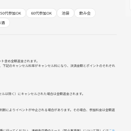
50代参加OK
60代参加OK
池袋
飲み会
お酒
ント含め全額返金されます。
、下記のキャンセル料率がキャンセル料になり、決済金額とポイントのそれぞれ
ンセルは除く）にキャンセルされた場合は全額返金されます。
判断によりイベントが中止される場合があります。その場合、参加料金は全額返
慎重に行ってください。連絡先交換のルール（禁止事項等）について詳しくは
こち