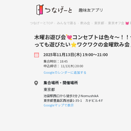
趣味友アプリ
つなげーとTOP
みんなで語る
飲み会
東京都
東京オフ会 
木曜お遊び会💘コンセプトは色々～！！
っても遊びたい⭐ワクワクの金曜飲み会
2025年11月13日(木) 19:00〜21:00
集合時刻：18:45
申込締切： 11/13(木) 20:00
Googleカレンダーに追加する
集合場所・開催場所
東京都
池袋駅西口から徒歩3分♪NomushikA
東京都豊島区西池袋1-35-1 カドビル４F
Googleマップで表示