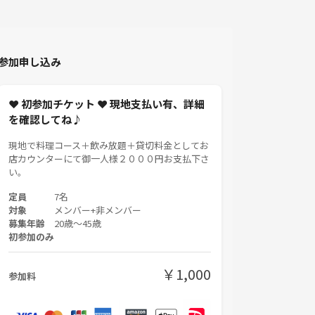
参加申し込み
❤ 初参加チケット ❤ 現地支払い有、詳細
を確認してね♪
現地で料理コース＋飲み放題＋貸切料金としてお
店カウンターにて御一人様２０００円お支払下さ
い。
定員
7名
対象
メンバー+非メンバー
募集年齢
20歳〜45歳
初参加のみ
￥1,000
参加料