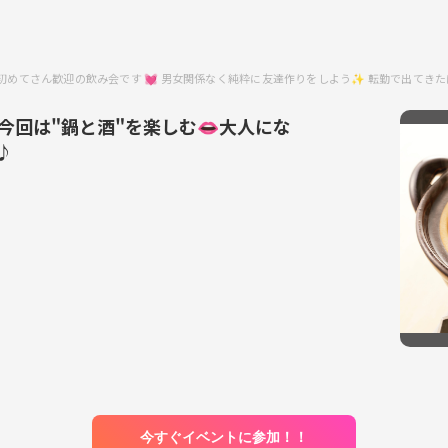
 初めてさん歓迎の飲み会です 💓 男女関係なく純粋に友達作りをしよう✨ 転勤で出
今回は"鍋と酒"を楽しむ👄大人にな
♪
今すぐイベントに参加！！