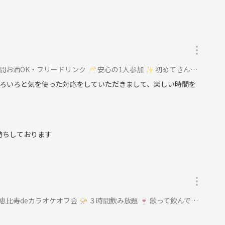
K・フリードリンク 🥂 安心の1人参加 ✨ 初めてさん大歓迎 ✨に参加
ろいろと気を使った対応をしていただきまして、楽しい時間を
待ちしております
eカラオケオフ会 📯 ３時間飲み放題 🍷 歌って飲んで楽しもう🎤に参加