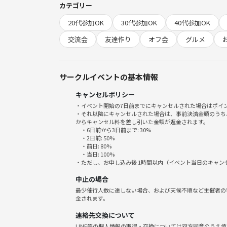
カテゴリー
圧倒的な楽しさがあります♪♪
20代参加OK
30代参加OK
40代参加OK
１人参加、友達と参加、様子見参加･･･
交流会
友達作り
オフ会
グルメ
どんな初参加でも大歓迎です！
気楽に参加してくださいね～♪
サークルイベントの基本情報
💗みんなで作る！手作りオフ会
キャンセルポリシー
💛様々なコンセプトで楽しむ♪
・イベント開始の7日前までにキャンセルされた場合はポイ
💚参加者が中心となって仕切る！
・それ以降にキャンセルされた場合は、事前決済金額のうち
💗「今」やりたいことをみんなで楽しむ♪
からキャンセル料を差し引いた金額が返金されます。
・6日前から3日前まで: 30%
💜季節の流れに応じて～✨
・2日前: 50%
などなど～
・前日: 80%
・当日: 100%
・ただし、お申し込み後 1時間以内（イベント当日のキャ
🐹毎日色んなオフ会を池袋で開催中！
中止の場合
・初めてはほとんどが1人参加
最少催行人数に達しない場合、および天候不順など主催者の
・慣れてきたら友達と一緒に～
金されます。
・仲間が沢山で毎日お誘いが止まらないｗ
連絡先交換について
・楽しいを共有していこう！
LINE等の個人情報の取得・交換については双方同意のうえ