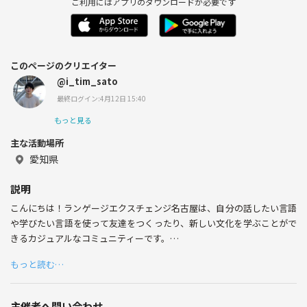
ご利用にはアプリのダウンロードが必要です
このページのクリエイター
@i_tim_sato
最終ログイン:4月12日 15:40
もっと見る
主な活動場所
愛知県
説明
こんにちは！ランゲージエクスチェンジ名古屋は、自分の話したい言語
や学びたい言語を使って友達をつくったり、新しい文化を学ぶことがで
きるカジュアルなコミュニティーです。
もっと読む…
英語を話せるようになりたい方や海外旅行が好きな方、海外から名古屋
にきて友達がほしい方、英語もしくは日本語を学びたい方は気軽に参加
してみてください！
主催者へ問い合わせ