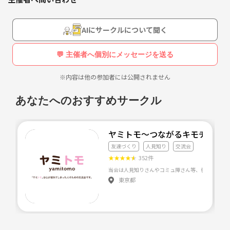
このグループはライフハウスインターナショナルチャーチがスポンサー
しています。
AIにサークルについて聞く
💬 主催者へ個別にメッセージを送る
※内容は他の参加者には公開されません
あなたへのおすすめサークル
ヤミトモ～つながるキモチ～
友達づくり
人見知り
交流会
★
★
★
★
★
352件
東京都