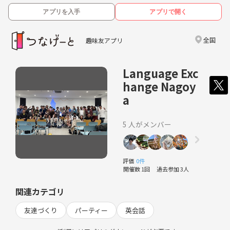
アプリを入手
アプリで開く
全国
趣味友アプリ
Language Exc
hange Nagoy
a
5 人がメンバー
評価
0件
開催数 1回
過去参加 3人
関連カテゴリ
友達づくり
パーティー
英会話