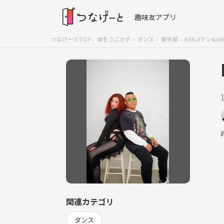
趣味友アプリ
つなげーとTOP
体をうごかす
ダンス
東京都
KENJIマン&AR
関連カテゴリ
ダンス