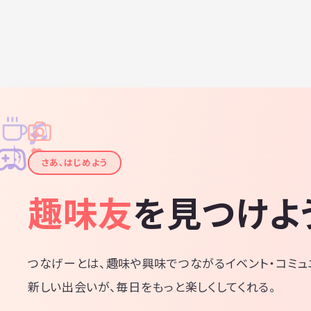
♫
✧
✦
✦
♪
✧
さあ、はじめよう
趣味友
を見つけよ
つなげーとは、趣味や興味でつながるイベント・コミュ
新しい出会いが、毎日をもっと楽しくしてくれる。