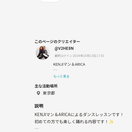
このページのクリエイター
@V2HE8N
最終ログイン:2024年10月13日 17:01
KENJIマン＆ARICA
ダンスは何よりも楽しむこと！！！
もっと見る
をモットーにリアル夫婦がハッピーなレッス
主な活動場所
お届けいたします👩🏽‍🦱👶🏽💖✨✨✨
東京都
素敵な出会い楽しみにしていますっ！🐣🔥
説明
KENJIマン＆ARICAによるダンスレッスンです！
初めての方でも楽しく踊れる内容です！✨