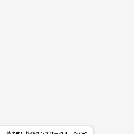
若者向け社交ダンスサークル たかやん♾️「初級版」京成