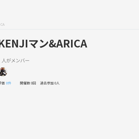
ICA
KENJIマン&ARICA
1 人がメンバー
評価
0件
開催数 0回
過去参加 0人