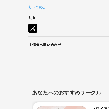
ストレッチ、リズムトレーニング、振り付け、
もっと読む…
2時間でたっぷりゆっくり身体を動かせます！🧚‍♀️🫧
共有
主催者へ問い合わせ
あなたへのおすすめサークル
ハワイア