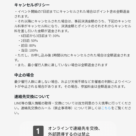
キャンセルポリシー
どうしていけばいいのか？
・イベント開始の7日前までにキャンセルされた場合はポイント含め全額返金
されます。
どうしていきたいのか？
・それ以降にキャンセルされた場合は、事前決済金額のうち、下記のキャンセ
ル料率がキャンセル料になり、決済金額とポイントのそれぞれからキャンセル
そんな思いから抜け出して
料を差し引いた金額が返金されます。
・6日前から3日前まで: 30%
一歩踏み出せるキッカケになる会にします！✨️
・2日前: 50%
・前日: 80%
・当日: 100%
トラウマがあったり性格だったり個性だからしかたない？
・ただし、お申し込み後 1時間以内にキャンセルされた場合は全額返金されま
そんなことはありません。
す。
これら全部の悩みは自分自身を知ることで解決していくことができま
・また、最小催行人数に達していない場合は全額返金されます
す！
中止の場合
最少催行人数に達しない場合、および天候不順など主催者の判断によりイベン
いろいろお話したり、他の人の話を聞いたりする中で自分の想いを発見
トが中止される場合があります。その場合、参加料金は全額返金されます。
していくような会です😆
連絡先交換について
アドバイスではなく自分だったらどう想うのかをお話する中で、それぞ
LINE等の個人情報の取得・交換については双方同意のうえ慎重に行ってくださ
れ自分の想いに気付いていいましょう！
い。連絡先交換のルール（禁止事項等）について詳しくは
こちら
をご覧くださ
い。
かしこまらず気楽にお話に来てください🙌