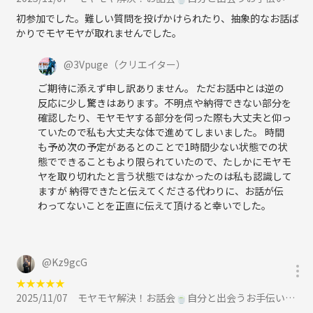
初参加でした。難しい質問を投げかけられたり、抽象的なお話ば
かりでモヤモヤが取れませんでした。
@
3Vpuge
（クリエイター）
ご期待に添えず申し訳ありません。 ただお話中とは逆の
反応に少し驚きはあります。不明点や納得できない部分を
確認したり、モヤモヤする部分を伺った際も大丈夫と仰っ
ていたので私も大丈夫な体で進めてしまいました。 時間
も予め次の予定があるとのことで1時間少ない状態での状
態でできることもより限られていたので、たしかにモヤモ
ヤを取り切れたと言う状態ではなかったのは私も認識して
ますが 納得できたと伝えてくださる代わりに、お話が伝
わってないことを正直に伝えて頂けると幸いでした。
@
Kz9gcG
★
★
★
★
★
2025/11/07
モヤモヤ解決！お話会🍵自分と出会うお手伝いします😌【オンライン開催、11月7日(金)19時20分〜】に参加