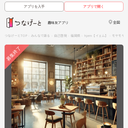
アプリを入手
アプリで開く
全国
趣味友アプリ
つなげーとTOP
みんなで語る
自己啓発
福岡県
hjem【イェム】
モヤモヤ解決