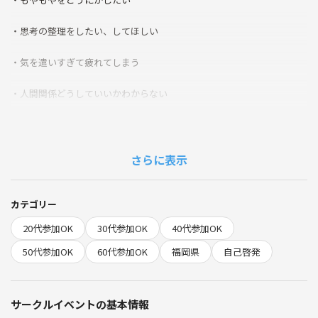
・思考の整理をしたい、してほしい
・気を遣いすぎて疲れてしまう
・人間関係どうしていいかわからない
・どう思われてるか人目を気にしすぎる
・自信がない、自己肯定感が低い
さらに表示
・心配や不安がいつもある
カテゴリー
・イライラ、悲しい、寂しい、無気力、そんな感情をどうしていいかわ
20代参加OK
30代参加OK
40代参加OK
からない
50代参加OK
60代参加OK
福岡県
自己啓発
・孤独感がある
・やりたいことがわからない
サークルイベントの基本情報