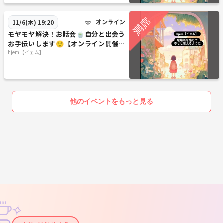
オンライン
11/6(木) 19:20
モヤモヤ解決！お話会🍵自分と出会う
お手伝いします😌【オンライン開催、
11月6日(木)19時20分〜】
hjem【イェム】
他のイベントをもっと見る
✧