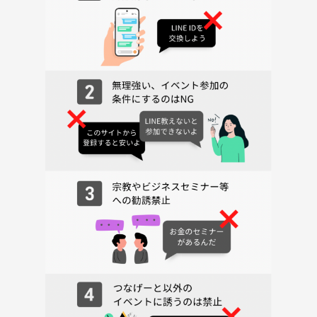
個々人それぞれの状況もあって今これがどうにかできたらなぁと思うこ
ともそれぞれ違うと思います。
参加する方の今のお悩みだったりからテーマはその都度決めていこうと
思います！
こんなことが話したい、知りたい、解決したいなどあれば事前にメッセ
ージをくれても大丈夫です！
参加者1人の場合は個人的に深くお話伺えるのでまた多人数とは違った
有意義な時間にしてみせます！
日時6月19日(木)19:00-21:30
zoom開催予定です！1人の場合ばGooglemeetsでやります
途中参加とかでもぜひ！
19:00-19:15 自己紹介、テーマ決め
19:15-21:30 テーマについてお話会
(テーマ明確に決めずに進んじゃう時もあります)
反応や顔色わかったほうがお話しやすいので、できる限りカメラはオン
にしてもらえると嬉しいです！