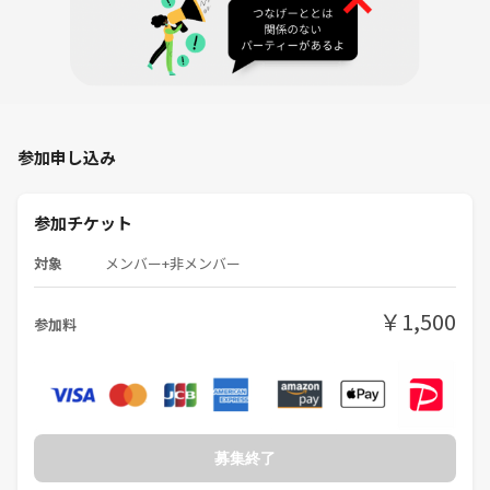
軽く自己紹介です👇️
普段カウンセリング活動の中で
①思考整理のお手伝い
②自分を深掘りして知る方法を伝える
参加申し込み
ことをしています。
結局自分の中にしか悩みの原因もないし、どうするべきかの答えもない
参加チケット
からです。
今まで見つかってなかった悩みの解決はあなたがあなたを知ることで確
対象
メンバー+非メンバー
実にできます！
￥1,500
参加料
実際には何十時間も何日もかけて深掘りして解決していくので、なかな
か核心に近づくのは難しいですが
この会でお話していくことで少し心を楽にしたり、一歩踏み出すきっか
けにはなるんじゃないかと思ってます！
見てくれたあなた、一歩踏み出してみませんか？😊
募集終了